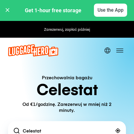
Get 1-hour free storage 
Use the App
Zarezerwuj, zapłać później
Przechowalnia bagażu
Celestat
Od €1/godzinę. Zarezerwuj w mniej niż 2
minuty.
Location