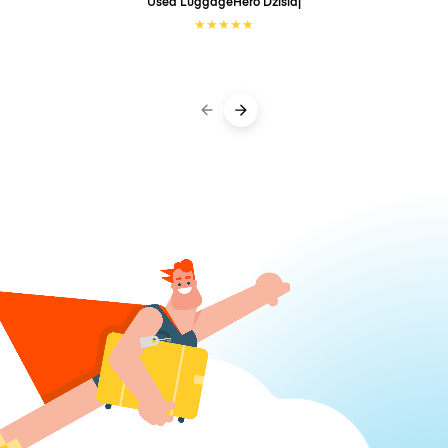
Used LuggageHero
Dzisiaj
★
★
★
★
★