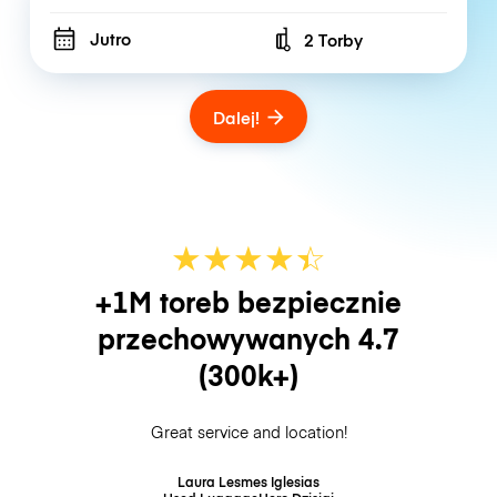
Jutro
2 Torby
Number of bags
Dalej!
★
★
★
★
☆
★
+1M toreb bezpiecznie
przechowywanych
4.7
(300k+)
Great service and location!
Laura Lesmes Iglesias