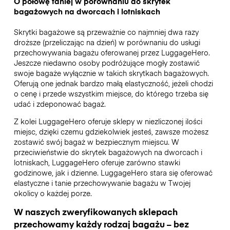
O połowę taniej w porównaniu do skrytek
bagażowych na dworcach i lotniskach
Skrytki bagażowe są przeważnie co najmniej dwa razy
droższe (przeliczając na dzień) w porównaniu do usługi
przechowywania bagażu oferowanej przez LuggageHero.
Jeszcze niedawno osoby podróżujące mogły zostawić
swoje bagaże wyłącznie w takich skrytkach bagażowych.
Oferują one jednak bardzo małą elastyczność, jeżeli chodzi
o cenę i przede wszystkim miejsce, do którego trzeba się
udać i zdeponować bagaż.
Z kolei LuggageHero oferuje sklepy w niezliczonej ilości
miejsc, dzięki czemu gdziekolwiek jesteś, zawsze możesz
zostawić swój bagaż w bezpiecznym miejscu. W
przeciwieństwie do skrytek bagażowych na dworcach i
lotniskach, LuggageHero oferuje zarówno stawki
godzinowe, jak i dzienne. LuggageHero stara się oferować
elastyczne i tanie przechowywanie bagażu w Twojej
okolicy o każdej porze.
W naszych zweryfikowanych sklepach
przechowamy każdy rodzaj bagażu – bez