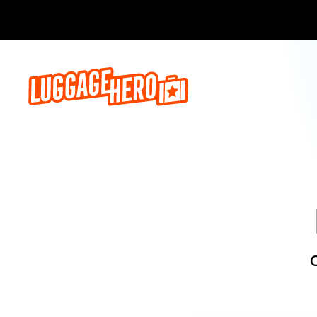
Zarezerwuj, 
O