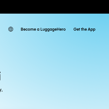
owe / dzienne
Become a LuggageHero
Get the App
i
y.