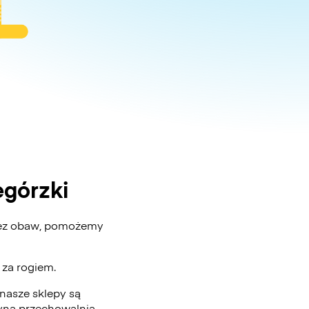
górzki
 Bez obaw, pomożemy
ż za rogiem.
nasze sklepy są
edyną przechowalnią