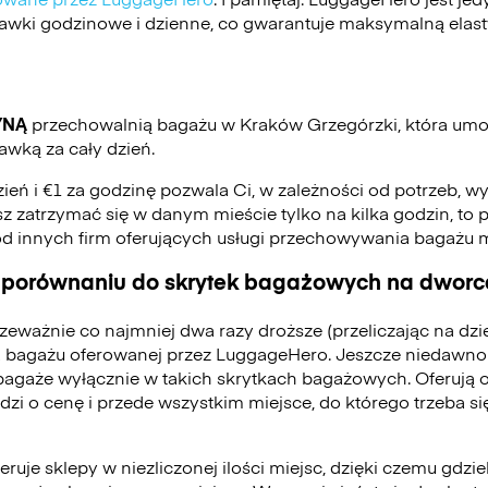
stawki godzinowe i dzienne, co gwarantuje maksymalną elas
YNĄ
przechowalnią bagażu w Kraków Grzegórzki, która umo
awką za cały dzień.
zień i €1 za godzinę pozwala Ci, w zależności od potrzeb, w
jesz zatrzymać się w danym mieście tylko na kilka godzin, to p
od innych firm oferujących usługi przechowywania bagażu
 porównaniu do skrytek bagażowych na dworca
zeważnie co najmniej dwa razy droższe (przeliczając na dz
 bagażu oferowanej przez LuggageHero. Jeszcze niedawno
bagaże wyłącznie w takich skrytkach bagażowych. Oferują 
odzi o cenę i przede wszystkim miejsce, do którego trzeba 
ruje sklepy w niezliczonej ilości miejsc, dzięki czemu gdzie