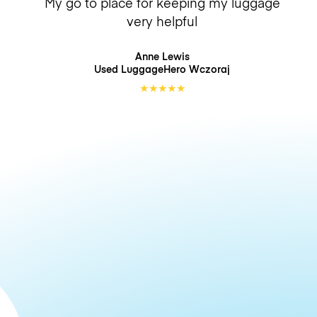
My go to place for keeping my luggage
very helpful
Anne Lewis
Used LuggageHero
Wczoraj
★
★
★
★
★