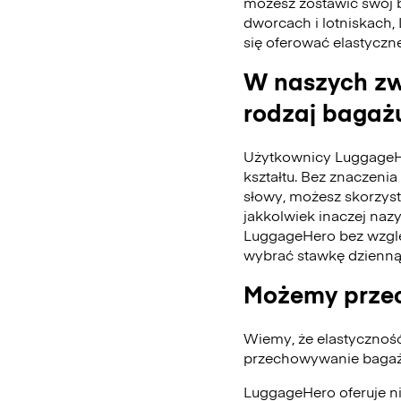
możesz zostawić swój 
dworcach i lotniskach,
się oferować elastyczn
W naszych zw
rodzaj bagażu
Użytkownicy LuggageH
kształtu. Bez znaczenia 
słowy, możesz skorzys
jakkolwiek inaczej naz
LuggageHero bez wzglę
wybrać stawkę dzienną
Możemy przec
Wiemy, że elastycznoś
przechowywanie bagażu
LuggageHero oferuje n