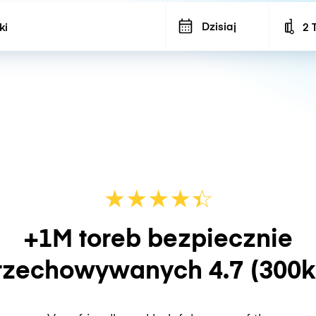
Dzisiaj
2 
Num
★
★
★
★
☆
★
+1M toreb bezpiecznie
rzechowywanych
4.7
(300k