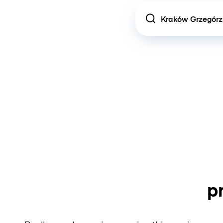
Location
p