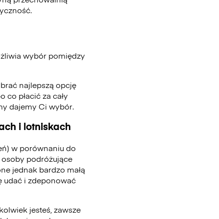
tyczność.
żliwia wybór pomiędzy
ybrać najlepszą opcję
o co płacić za cały
 my dajemy Ci wybór.
ch i lotniskach
ień) w porównaniu do
 osoby podróżujące
one jednak bardzo małą
się udać i zdeponować
kolwiek jesteś, zawsze