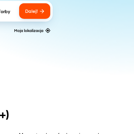
Dalej!
Torby
ber of bags
Moja lokalizacja
+)