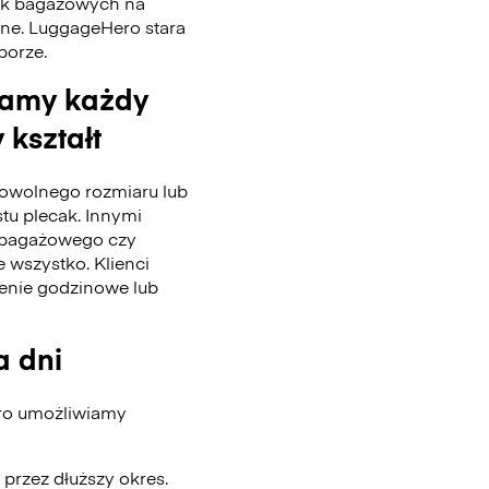
tek bagażowych na
nne. LuggageHero stara
 porze.
wamy każdy
 kształt
wolnego rozmiaru lub
stu plecak. Innymi
u bagażowego czy
 wszystko. Klienci
enie godzinowe lub
a dni
ero umożliwiamy
przez dłuższy okres.