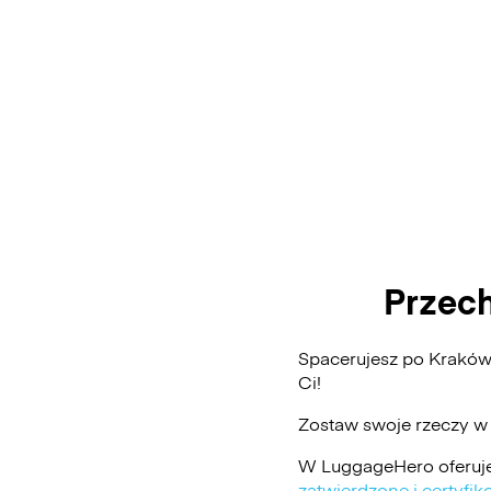
Przec
Spacerujesz po Kraków
Ci!
Zostaw swoje rzeczy w
W LuggageHero oferuje
zatwierdzone i certyf