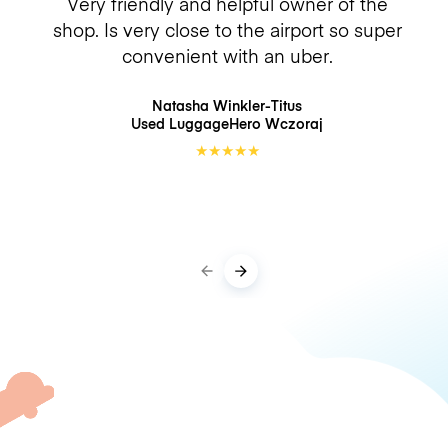
Very friendly and helpful owner of the
shop. Is very close to the airport so super
convenient with an uber.
Natasha Winkler-Titus
Used LuggageHero
Wczoraj
★
★
★
★
★