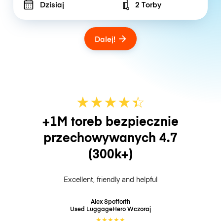
Dzisiaj
2 Torby
Number of bags
Dalej!
★
★
★
★
☆
★
+1M toreb bezpiecznie
przechowywanych
4.7
(300k+)
Excellent, friendly and helpful
Alex Spofforth
Used LuggageHero
Wczoraj
★
★
★
★
★