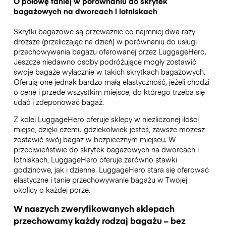
O połowę taniej w porównaniu do skrytek
bagażowych na dworcach i lotniskach
Skrytki bagażowe są przeważnie co najmniej dwa razy
droższe (przeliczając na dzień) w porównaniu do usługi
przechowywania bagażu oferowanej przez LuggageHero.
Jeszcze niedawno osoby podróżujące mogły zostawić
swoje bagaże wyłącznie w takich skrytkach bagażowych.
Oferują one jednak bardzo małą elastyczność, jeżeli chodzi
o cenę i przede wszystkim miejsce, do którego trzeba się
udać i zdeponować bagaż.
Z kolei LuggageHero oferuje sklepy w niezliczonej ilości
miejsc, dzięki czemu gdziekolwiek jesteś, zawsze możesz
zostawić swój bagaż w bezpiecznym miejscu. W
przeciwieństwie do skrytek bagażowych na dworcach i
lotniskach, LuggageHero oferuje zarówno stawki
godzinowe, jak i dzienne. LuggageHero stara się oferować
elastyczne i tanie przechowywanie bagażu w Twojej
okolicy o każdej porze.
W naszych zweryfikowanych sklepach
przechowamy każdy rodzaj bagażu – bez