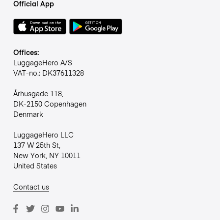
Official App
Offices:
LuggageHero A/S
VAT-no.: DK37611328
Århusgade 118,
DK-2150 Copenhagen
Denmark
LuggageHero LLC
137 W 25th St,
New York, NY 10011
United States
Contact us