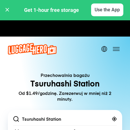
Get 1-hour free storage 
Use the App
Stawki godzinowe / dzienne
Przechowalnia bagażu
Tsuruhashi Station
Od $1.49/godzinę. Zarezerwuj w mniej niż 2
minuty.
Location