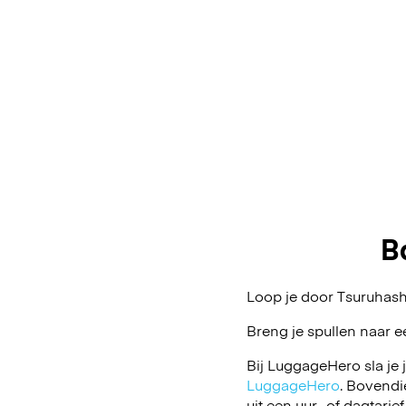
B
Loop je door Tsuruhashi
Breng je spullen naar e
Bij LuggageHero sla je 
LuggageHero
. Bovendi
uit een uur- of dagtarief