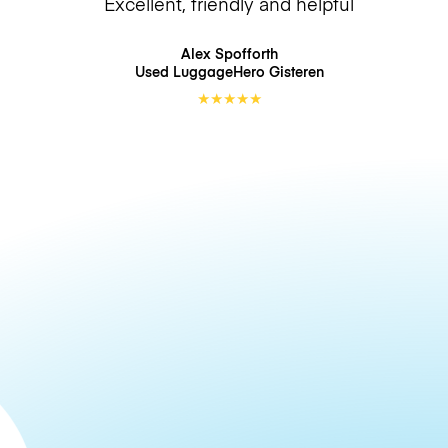
Excellent, friendly and helpful
Alex Spofforth
Used LuggageHero
Gisteren
★
★
★
★
★