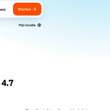
Starten
fers
Mijn locatie
n
4.7