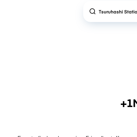
Location
+1M