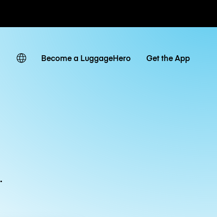
ven
Become a LuggageHero
Get the App
.