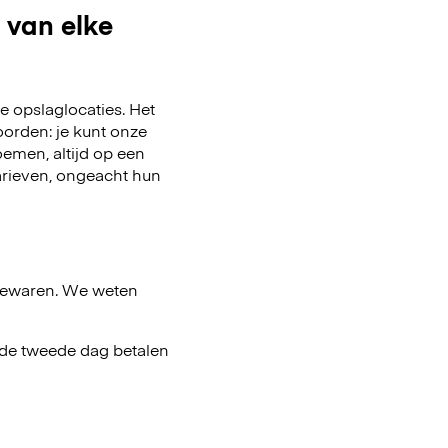
 van elke
 opslaglocaties. Het
oorden: je kunt onze
emen, altijd op een
arieven, ongeacht hun
bewaren. We weten
af de tweede dag betalen