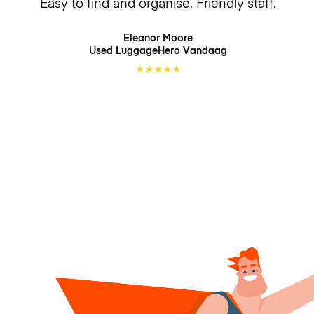
Easy to find and organise. Friendly staff.
Eleanor Moore
Used LuggageHero
Vandaag
★
★
★
★
★