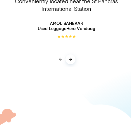
Conveniently located near the St.Pancras
International Station
AMOL BAHEKAR
Used LuggageHero
Vandaag
★
★
★
★
★