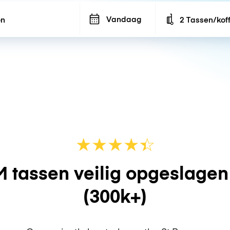
Vandaag
2 Tassen/kof
Number of bags
★
★
★
★
☆
★
 tassen veilig opgeslage
(300k+)