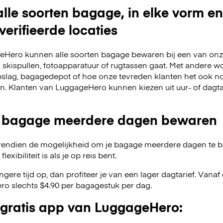
lle soorten bagage, in elke vorm en
verifieerde locaties
Hero kunnen alle soorten bagage bewaren bij een van onze
m skispullen, fotoapparatuur of rugtassen gaat. Met andere w
slag, bagagedepot of hoe onze tevreden klanten het ook no
en. Klanten van LuggageHero kunnen kiezen uit uur- of dagt
 bagage meerdere dagen bewaren
endien de mogelijkheid om je bagage meerdere dagen te 
exibiliteit is als je op reis bent.
angere tijd op, dan profiteer je van een lager dagtarief. Van
o slechts $4.90 per bagagestuk per dag.
gratis app van LuggageHero: