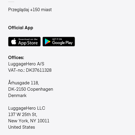
Przeglądaj +150 miast
Official App
Offices:
LuggageHero A/S
VAT-no.: DK37611328
Århusgade 118,
DK-2150 Copenhagen
Denmark
LuggageHero LLC
137 W 25th St,
New York, NY 10011
United States