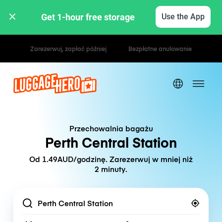
Get 1-hour free storage 
Use the App
Stawki godzinowe / dzienne
Przechowalnia bagażu
Perth Central Station
Od 1.49AUD/godzinę. Zarezerwuj w mniej niż
2 minuty.
Location