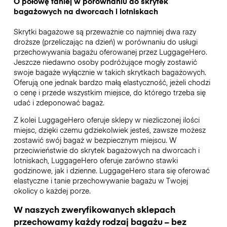
O połowę taniej w porównaniu do skrytek
bagażowych na dworcach i lotniskach
Skrytki bagażowe są przeważnie co najmniej dwa razy
droższe (przeliczając na dzień) w porównaniu do usługi
przechowywania bagażu oferowanej przez LuggageHero.
Jeszcze niedawno osoby podróżujące mogły zostawić
swoje bagaże wyłącznie w takich skrytkach bagażowych.
Oferują one jednak bardzo małą elastyczność, jeżeli chodzi
o cenę i przede wszystkim miejsce, do którego trzeba się
udać i zdeponować bagaż.
Z kolei LuggageHero oferuje sklepy w niezliczonej ilości
miejsc, dzięki czemu gdziekolwiek jesteś, zawsze możesz
zostawić swój bagaż w bezpiecznym miejscu. W
przeciwieństwie do skrytek bagażowych na dworcach i
lotniskach, LuggageHero oferuje zarówno stawki
godzinowe, jak i dzienne. LuggageHero stara się oferować
elastyczne i tanie przechowywanie bagażu w Twojej
okolicy o każdej porze.
W naszych zweryfikowanych sklepach
przechowamy każdy rodzaj bagażu – bez