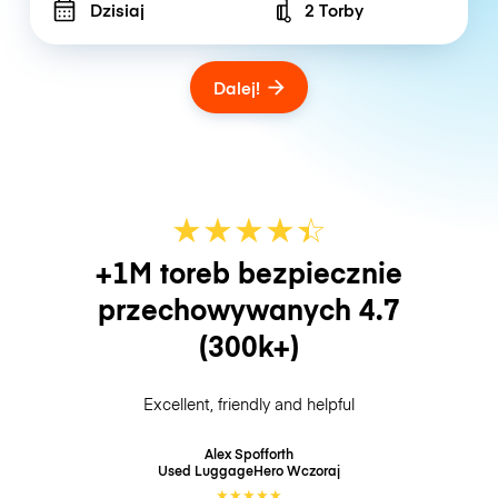
Dzisiaj
2 Torby
Number of bags
Dalej!
★
★
★
★
☆
★
+1M toreb bezpiecznie
przechowywanych
4.7
(300k+)
Excellent, friendly and helpful
Alex Spofforth
Used LuggageHero
Wczoraj
★
★
★
★
★