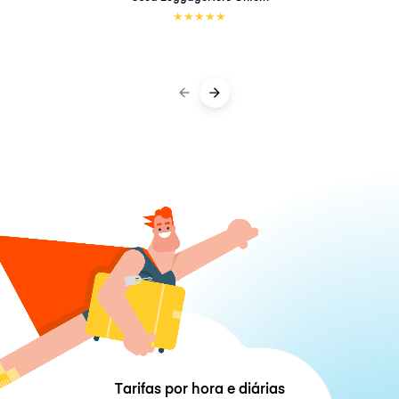
★
★
★
★
★
Tarifas por hora e diárias