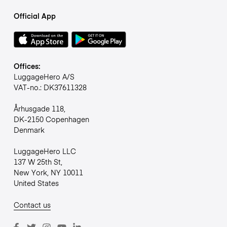
Official App
Offices:
LuggageHero A/S
VAT-no.: DK37611328
Århusgade 118,
DK-2150 Copenhagen
Denmark
LuggageHero LLC
137 W 25th St,
New York, NY 10011
United States
Contact us