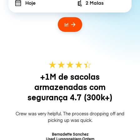
Hoje
2 Malas
Number of bags
Ir!
★
★
★
★
☆
★
+1M de sacolas
armazenadas com
segurança
4.7
(300k+)
Crew was very helpful. The process dropping off and
picking up was quick.
Bernadette Sanchez
Used LuggageHero
Ontem