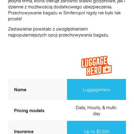
jedyna firma, która oferuje zarówno stawki godzinowe, jak i
dzienne z możliwością dodatkowego ubezpieczenia.
Przechowywanie bagażu w
Simferopol
nigdy nie było tak
proste!
Zestawienie powstało z uwzględnieniem
najpopularniejszych opcji przechowywania bagażu.
Name
LuggageHero
Daily, Hourly, & multi-
Pricing models
day
Insurance
Up to $2,500