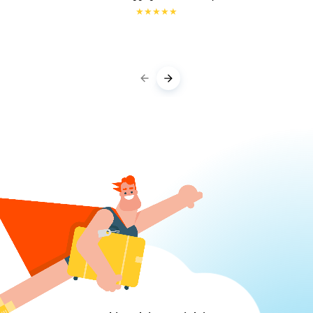
★
★
★
★
★