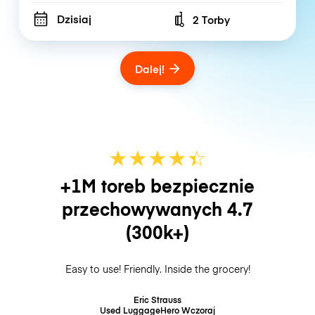
Dzisiaj
2 Torby
Number of bags
Dalej!
★
★
★
★
☆
★
+1M toreb bezpiecznie
przechowywanych
4.7
(300k+)
Easy to use! Friendly. Inside the grocery!
Eric Strauss
Used LuggageHero
Wczoraj