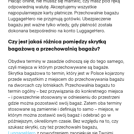
Płacąc online, nie musisz się martwić, czy masz pod ręką
odpowiednią walutę. Akceptujemy wszystkie
najpopularniejsze karty płatnicze. Przechowalnie bagażu
LuggageHero nie przyjmują gotówki. Ubezpieczenie
bagażu jest ważne tylko wtedy, gdy płatność została
dokonana bezpośrednio na konto LuggageHero.
Czy jest jakaś różnica pomiędzy skrytką
bagażową a przechowalnią bagażu?
Obydwa terminy w zasadzie odnoszą się do tego samego,
czyli miejsca w którym przechowywane są bagaże.
Skrytka bagażowa to termin, który jest w Polsce kojarzony
przede wszystkim z miejscem do przechowywania bagażu
na dworcach czy lotniskach. Przechowalnia bagażu to
termin ogólny – bez przywiązania do konkretnego miejsca
– i powszechnie stosowany w odniesieniu do przestrzeni
gdzie można pozostawić swój bagaż. Zatem oba terminy
stosowane są zamiennie i definiują to samo – miejsce, w
którym można zostawić swój bagaż i odebrać go w
późniejszym, określonym czasie. Bez względu na to, czy
szukasz skrytki, czy też przechowalni bagażu,
LuggageHero
z powodzeniem zaopiekuje się Twoimi