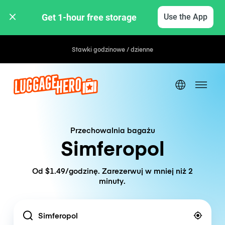
Get 1-hour free storage 
Use the App
Stawki godzinowe / dzienne
Przechowalnia bagażu
Simferopol
Od $1.49/godzinę. Zarezerwuj w mniej niż 2
minuty.
Location