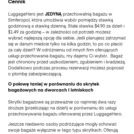
Cennik
LuggageHero jest
JEDYNĄ
przechowalnią bagażu w
Simferopol, która umożliwia wybór pomiędzy stawką
godzinową a stawką dzienną. Stała stawka $4.90 za dzień i
$1.49 za godzinę – w zależności od potrzeb możesz
wybrać najlepszą opcję dla siebie. Jeśli planujesz zatrzymać
się w danym mieście tylko na kilka godzin, to po co płacić
za cały dzień? W odróżnieniu od innych firm oferujących
usługi przechowania bagażu, my dajemy Ci wybór.
Bagaż
jest chroniony przed uszkodzeniem, zgubieniem i kradzieżą.
Dodatkowo podczas procesu rezerwacji możesz poprosić
o plombę zabezpieczającą.
O połowę taniej w porównaniu do skrytek
bagażowych na dworcach i lotniskach
Skrytki bagażowe są przeważnie co najmniej dwa razy
droższe (przeliczając na dzień) w porównaniu do usługi
przechowywania bagażu oferowanej przez LuggageHero.
Jeszcze niedawno osoby podróżujące mogły schować
swoje bagaże wyłącznie w tego typu skrytkach. Oferują