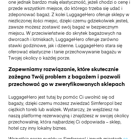
one jednak bardzo małą elastyczność, jeżeli chodzi o cenę i
przede wszystkim miejsce, do którego trzeba się udać i
zdeponować bagaż. Z kolei LuggageHero oferuje sklepy w
niezliczonej ilości miejsc, dzięki czemu gdziekolwiek jesteś,
zawsze możesz zostawić swój bagaż w bezpiecznym
miejscu. W przeciwieństwie do skrytek bagażowych na
dworcach i lotniskach, LuggageHero oferuje zarówno
stawki godzinowe, jak i dzienne. LuggageHero stara się
oferować elastyczne i tanie przechowywanie bagażu w
Twojej okolicy o każdej porze.
Zapewniamy rozwiązanie, które skutecznie
zażegna Twój problem z bagażem i pozwoli
przechować go w zweryfikowanych sklepach
LuggageHero jest tutaj by pomóc Ci uwolnić się od
bagaży, dzięki czemu możesz zwiedzać Simferopol bez
ciężkich toreb lub walizek. Wystarczy, że wejdziesz na
naszą platformę rezerwacyjną i znajdziesz w swojej okolicy
przechowalnię, która najbardziej Ci odpowiada – sklep,
hotel czy inny lokalny biznes.
Wszystkie nasze punkty w Simferopol i innych miastach
są