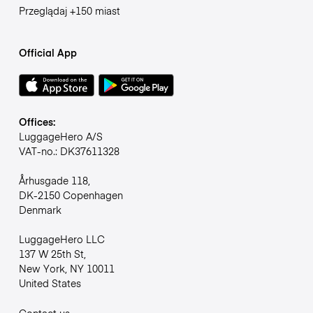
Przeglądaj +150 miast
Official App
Offices:
LuggageHero A/S
VAT-no.: DK37611328
Århusgade 118,
DK-2150 Copenhagen
Denmark
LuggageHero LLC
137 W 25th St,
New York, NY 10011
United States
Contact us