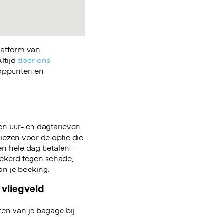
latform van
ltijd
door ons
ooppunten en
en uur- en dagtarieven
kiezen voor de optie die
 een hele dag betalen –
zekerd tegen schade,
aan je boeking.
 vliegveld
ren van je bagage bij