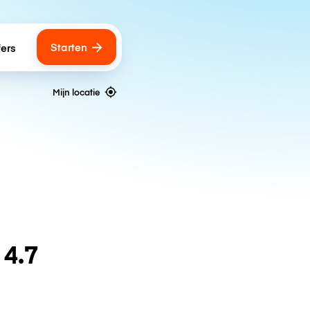
Starten
fers
Mijn locatie
n
4.7