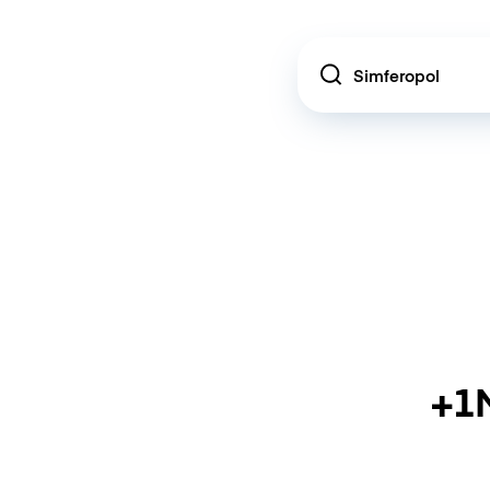
Location
+1M