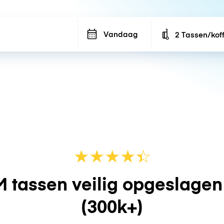
Vandaag
2 Tassen/kof
Number of bags
★
★
★
★
☆
★
 tassen veilig opgeslage
(300k+)