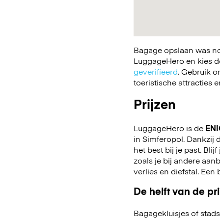
Bagage opslaan was nog
LuggageHero en kies de 
geverifieerd
. Gebruik o
toeristische attracties
Prijzen
LuggageHero is de
ENI
in Simferopol. Dankzij d
het best bij je past. Bli
zoals je bij andere aa
verlies en diefstal. Ee
De helft van de pri
Bagagekluisjes of stads