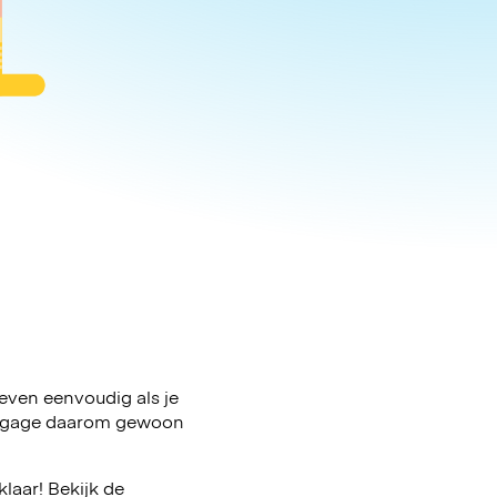
d even eenvoudig als je
e bagage daarom gewoon
laar! Bekijk de