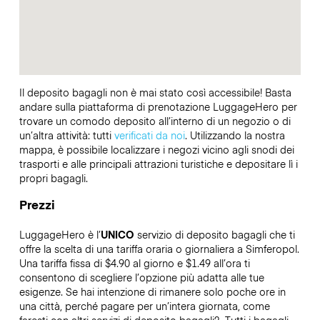
Il deposito bagagli non è mai stato così accessibile! Basta
andare sulla piattaforma di prenotazione LuggageHero per
trovare un comodo deposito all’interno di un negozio o di
un’altra attività: tutti
verificati da noi
. Utilizzando la nostra
mappa, è possibile localizzare i negozi vicino agli snodi dei
trasporti e alle principali attrazioni turistiche e depositare lì i
propri bagagli.
Prezzi
LuggageHero è l’
UNICO
servizio di deposito bagagli che ti
offre la scelta di una tariffa oraria o giornaliera a Simferopol.
Una tariffa fissa di $4.90 al giorno e $1.49 all’ora ti
consentono di scegliere l’opzione più adatta alle tue
esigenze. Se hai intenzione di rimanere solo poche ore in
una città, perché pagare per un’intera giornata, come
faresti con altri servizi di deposito bagagli?
Tutti i bagagli