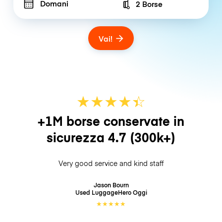
Domani
2 Borse
Number of bags
Vai!
★
★
★
★
☆
★
+1M borse conservate in
sicurezza
4.7
(300k+)
Very good service and kind staff
Jason Bourn
Used LuggageHero
Oggi
★
★
★
★
★