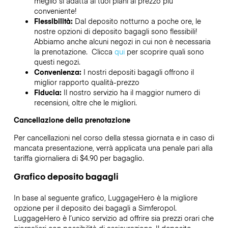
meglio si adatta ai tuoi piani al prezzo più
conveniente!
Flessibilità:
Dal deposito notturno a poche ore, le
nostre opzioni di deposito bagagli sono flessibili!
Abbiamo anche alcuni negozi in cui non è necessaria
la prenotazione. Clicca
qui
per scoprire quali sono
questi negozi.
Convenienza:
I nostri depositi bagagli offrono il
miglior rapporto qualità-prezzo
Fiducia:
Il nostro servizio ha il maggior numero di
recensioni, oltre che le migliori.
Cancellazione della prenotazione
Per cancellazioni nel corso della stessa giornata e in caso di
mancata presentazione, verrà applicata una penale pari alla
tariffa giornaliera di $4.90 per bagaglio.
Grafico deposito bagagli
In base al seguente grafico, LuggageHero è la migliore
opzione per il deposito dei bagagli a
Simferopol
.
LuggageHero è l’unico servizio ad offrire sia prezzi orari che
giornalieri con possibilità di assicurazione. Il deposito