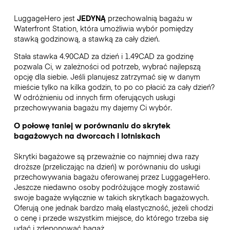
LuggageHero jest
JEDYNĄ
przechowalnią bagażu w
Waterfront Station, która umożliwia wybór pomiędzy
stawką godzinową, a stawką za cały dzień.
Stała stawka 4.90CAD za dzień i 1.49CAD za godzinę
pozwala Ci, w zależności od potrzeb, wybrać najlepszą
opcję dla siebie. Jeśli planujesz zatrzymać się w danym
mieście tylko na kilka godzin, to po co płacić za cały dzień?
W odróżnieniu od innych firm oferujących usługi
przechowywania bagażu my dajemy Ci wybór.
O połowę taniej w porównaniu do skrytek
bagażowych na dworcach i lotniskach
Skrytki bagażowe są przeważnie co najmniej dwa razy
droższe (przeliczając na dzień) w porównaniu do usługi
przechowywania bagażu oferowanej przez LuggageHero.
Jeszcze niedawno osoby podróżujące mogły zostawić
swoje bagaże wyłącznie w takich skrytkach bagażowych.
Oferują one jednak bardzo małą elastyczność, jeżeli chodzi
o cenę i przede wszystkim miejsce, do którego trzeba się
udać i zdeponować bagaż.