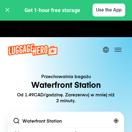
Get 1-hour free storage 
Use the App
Stawki godzinowe / dzienne
Przechowalnia bagażu
Waterfront Station
Od 1.49CAD/godzinę. Zarezerwuj w mniej niż
2 minuty.
Location