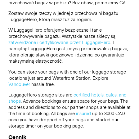
przechować bagaż w pobliżu? Bez obaw, pomożemy Ci!
Zostaw swoje rzeczy w jednej z przechowalni bagażu
LuggageHero
, którą masz tuż za rogiem.
W LuggageHero oferujemy bezpieczne i tanie
przechowywanie bagażu. Wszystkie nasze sklepy są
zatwierdzone i certyfikowane przez LuggageHero
. I
pamiętaj: LuggageHero jest jedyną przechowalnią bagażu,
która oferuje stawki godzinowe i dzienne, co gwarantuje
maksymalną elastyczność.
You can store your bags with one of our luggage storage
locations just around Waterfront Station. Explore
Vancouver
hassle-free.
LuggageHero storage sites are
certified hotels, cafes, and
shops
. Advance bookings ensure space for your bags. The
address and directions to our partner shops are available at
the time of booking. All bags are
insured
up to
3000 CAD
once you have dropped off your bags and started our
storage timer on your booking page.
Cennik