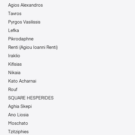
Agios Alexandros
Tavros
Pyrgos Vasilissis
Lefka
Pikrodaphne
Renti (Agiou Ioanni Renti)
Iraklio
Kifisias
Nikaia
Kato Acharnai
Rouf
SQUARE HESPERIDES
Aghia Skepi
Ano Liosia
Moschato
Tzitziphies