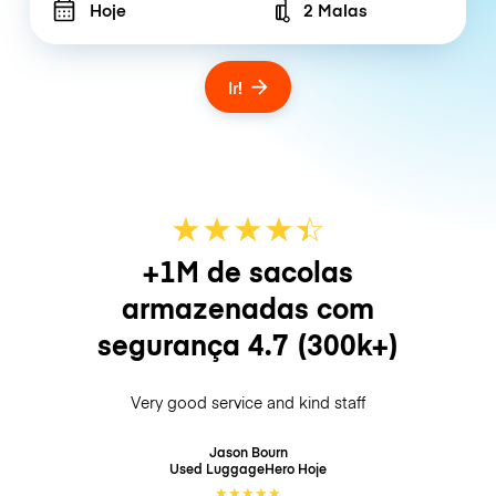
Hoje
2 Malas
Number of bags
Ir!
★
★
★
★
☆
★
+1M de sacolas
armazenadas com
segurança
4.7
(300k+)
Very good service and kind staff
Jason Bourn
Used LuggageHero
Hoje
★
★
★
★
★