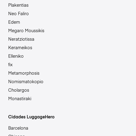
Plakentias
Neo Faliro
Edem
Megaro Moussikis
Neratziotissa
Kerameikos
Elleniko
fix
Metamorphosis
Nomismatokopio
Cholargos
Monastiraki
Cidades LuggageHero
Barcelona