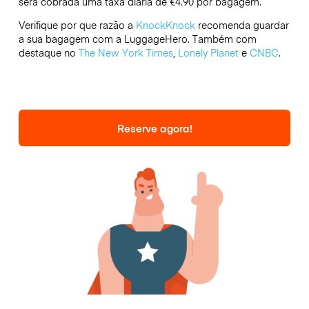
será cobrada uma taxa diária de €4.90 por bagagem.
Verifique por que razão a
KnockKnock
recomenda guardar
a sua bagagem com a LuggageHero. Também com
destaque no
The New York Times
,
Lonely Planet
e
CNBC
.
Reserve agora!