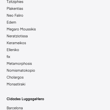
Tzitziphies
Plakentias
Neo Faliro
Edem
Megaro Moussikis
Neratziotissa
Kerameikos
Elleniko
fix
Metamorphosis
Nomismatokopio
Cholargos
Monastiraki
Cidades LuggageHero
Barcelona