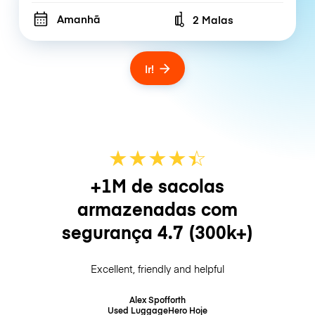
Amanhã
2 Malas
Number of bags
Ir!
★
★
★
★
☆
★
+1M de sacolas
armazenadas com
segurança
4.7
(300k+)
Excellent, friendly and helpful
Alex Spofforth
Used LuggageHero
Hoje