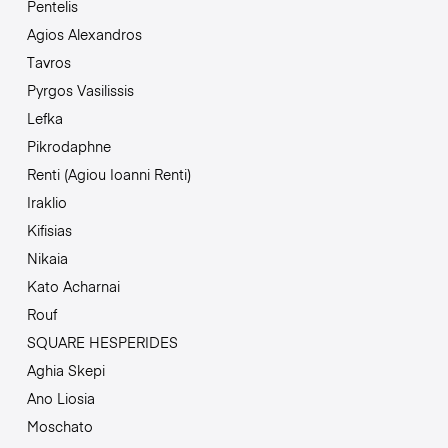
Pentelis
Agios Alexandros
Tavros
Pyrgos Vasilissis
Lefka
Pikrodaphne
Renti (Agiou Ioanni Renti)
Iraklio
Kifisias
Nikaia
Kato Acharnai
Rouf
SQUARE HESPERIDES
Aghia Skepi
Ano Liosia
Moschato