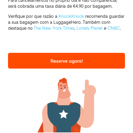
Para cancelamentos no próprio dia e não comparência,
será cobrada uma taxa diária de €4.90 por bagagem.
Verifique por que razão a
KnockKnock
recomenda guardar
a sua bagagem com a LuggageHero. Também com
destaque no
The New York Times
,
Lonely Planet
e
CNBC
.
Reserve agora!