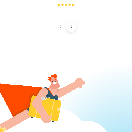
★
★
★
★
★