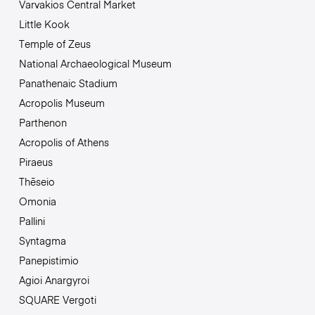
Varvakios Central Market
Little Kook
Temple of Zeus
National Archaeological Museum
Panathenaic Stadium
Acropolis Museum
Parthenon
Acropolis of Athens
Piraeus
Thēseio
Omonia
Pallini
Syntagma
Panepistimio
Agioi Anargyroi
SQUARE Vergoti