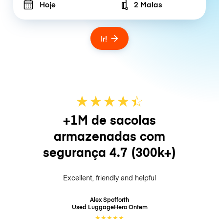
Hoje
2 Malas
Number of bags
Ir!
★
★
★
★
☆
★
+1M de sacolas
armazenadas com
segurança
4.7
(300k+)
Excellent, friendly and helpful
Alex Spofforth
Used LuggageHero
Ontem
★
★
★
★
★