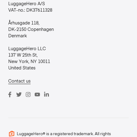
LuggageHero A/S
VAT-no.: DK37611328
Århusgade 118,
DK-2150 Copenhagen
Denmark
LuggageHero LLC
137 W 25th St,
New York, NY 10011
United States
Contact us
LuggageHero® is a registered trademark. All rights