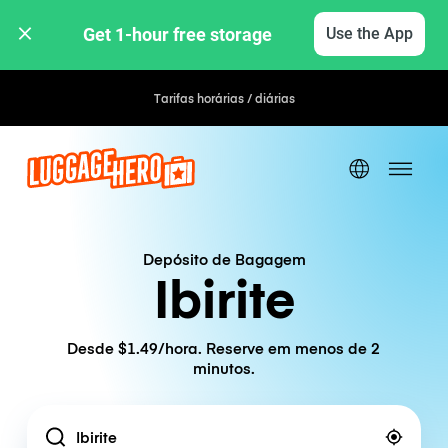
Get 1-hour free storage 
Use the App
Tarifas horárias / diárias
Depósito de Bagagem
Ibirite
Desde $1.49/hora. Reserve em menos de 2
minutos.
Location