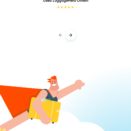
Used LuggageHero
Ontem
★
★
★
★
★