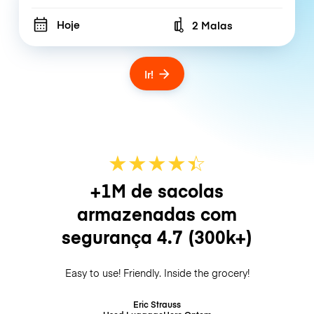
Hoje
2 Malas
Number of bags
Ir!
★
★
★
★
☆
★
+1M de sacolas
armazenadas com
segurança
4.7
(300k+)
Easy to use! Friendly. Inside the grocery!
Eric Strauss