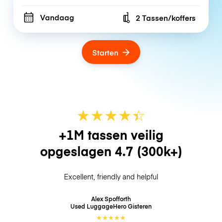
Vandaag
2 Tassen/koffers
Number of bags
Starten
★
★
★
★
☆
★
+1M tassen veilig
opgeslagen
4.7
(300k+)
Excellent, friendly and helpful
Alex Spofforth
Used LuggageHero
Gisteren
★
★
★
★
★