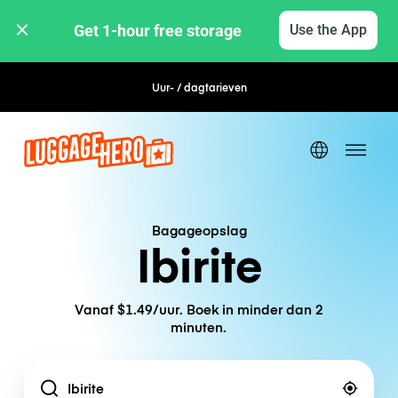
Get 1-hour free storage 
Use the App
Uur- / dagtarieven
Flexibel boeken
Bagageopslag
Ibirite
Vanaf $1.49/uur. Boek in minder dan 2
minuten.
Location