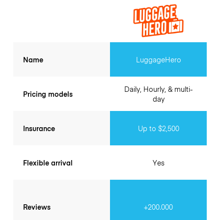
Name
LuggageHero
Daily, Hourly, & multi-
Pricing models
day
Insurance
Up to $2,500
Flexible arrival
Yes
Reviews
+200.000