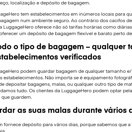
reço, localização e depósito de bagagem.
gageHero tem estabelecimentos em inúmeros locais para q
 bagagem num ambiente seguro. Ao contrário dos cacifos 
 a LuggageHero oferece não só tarifas horárias como diári
oferecer um depósito de bagagem flexível e barato perto de 
do o tipo de bagagem – qualquer 
tabelecimentos verificados
ggageHero podem guardar bagagem de qualquer tamanho e
 estabelecimentos. Não importa se é equipamento fotográfi
de depositar bagagens, malas, ou qualquer outro tipo de ma
rdamos tudo. Os clientes da LuggageHero podem optar pela ta
 que guardem.
dar as suas malas durante vários 
ornece depósito para vários dias, porque sabemos que a f
ja.