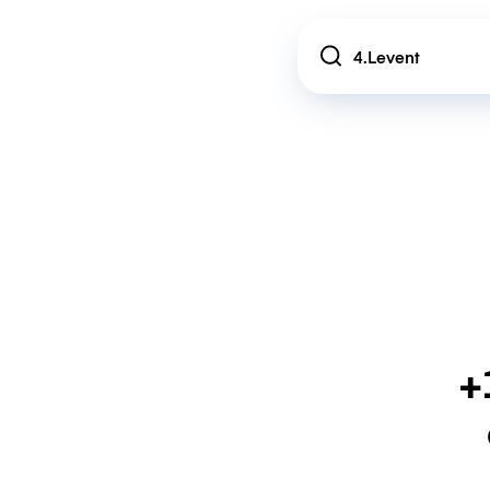
Location
+