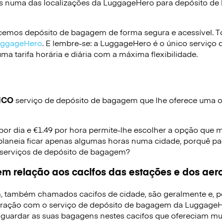
s numa das localizações da
LuggageHero
para depósito d
emos depósito de bagagem de forma segura e acessível. To
LuggageHero
. E lembre-se: a LuggageHero é o único serviço 
a tarifa horária e diária com a máxima flexibilidade.
ICO
serviço de depósito de bagagem que lhe oferece uma op
 por dia e €1.49 por hora permite-lhe escolher a opção que 
planeia ficar apenas algumas horas numa cidade, porquê pag
 serviços de depósito de bagagem?
m relação aos cacifos das estações e dos aer
, também chamados cacifos de cidade, são geralmente e, p
ração com o serviço de depósito de bagagem da LuggageHe
 guardar as suas bagagens nestes cacifos que ofereciam mui