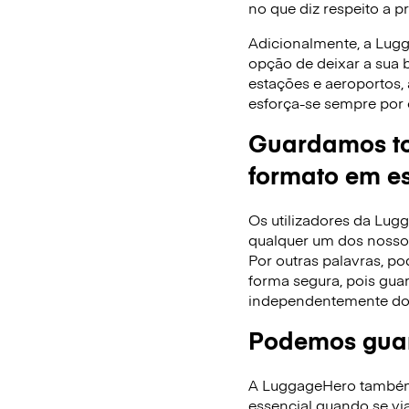
no que diz respeito a p
Adicionalmente, a Lug
opção de deixar a sua
estações e aeroportos,
esforça-se sempre por 
Guardamos to
formato em es
Os utilizadores da Lu
qualquer um dos nossos
Por outras palavras, po
forma segura, pois gua
independentemente do
Podemos guar
A LuggageHero também f
essencial quando se via