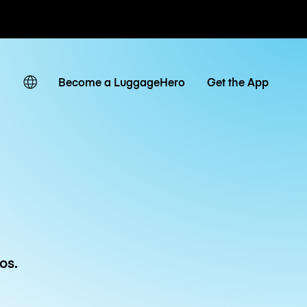
ias / diárias
Become a LuggageHero
Get the App
os.