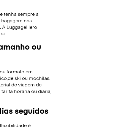
ue tenha sempre a
de bagagem nas
as. A LuggageHero
si.
tamanho ou
/ou formato em
co,de ski ou mochilas.
terial de viagem de
rifa horária ou diária,
dias seguidos
lexibilidade é