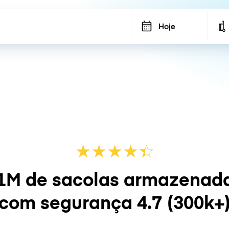
Hoje
★
★
★
★
☆
★
1M de sacolas armazenad
com segurança
4.7
(300k+