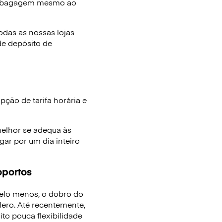
e bagagem mesmo ao
das as nossas lojas
de depósito de
ção de tarifa horária e
melhor se adequa às
ar por um dia inteiro
oportos
elo menos, o dobro do
ro. Até recentemente,
to pouca flexibilidade