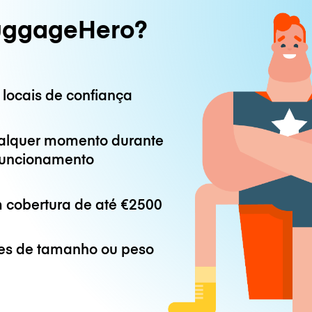
uggageHero?
 locais de confiança
alquer momento durante
 funcionamento
 cobertura de até
€2500
es de tamanho ou peso