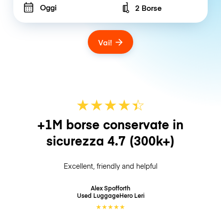
Oggi
2 Borse
Number of bags
Vai!
★
★
★
★
☆
★
+1M borse conservate in
sicurezza
4.7
(300k+)
Excellent, friendly and helpful
Alex Spofforth
Used LuggageHero
Leri
★
★
★
★
★