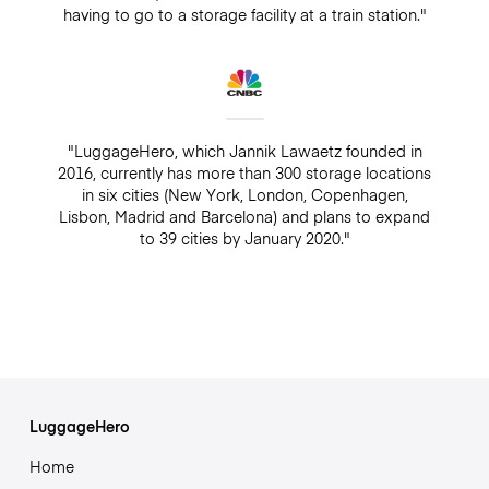
having to go to a storage facility at a train station."
"LuggageHero, which Jannik Lawaetz founded in
2016, currently has more than 300 storage locations
in six cities (New York, London, Copenhagen,
Lisbon, Madrid and Barcelona) and plans to expand
to 39 cities by January 2020."
LuggageHero
Home