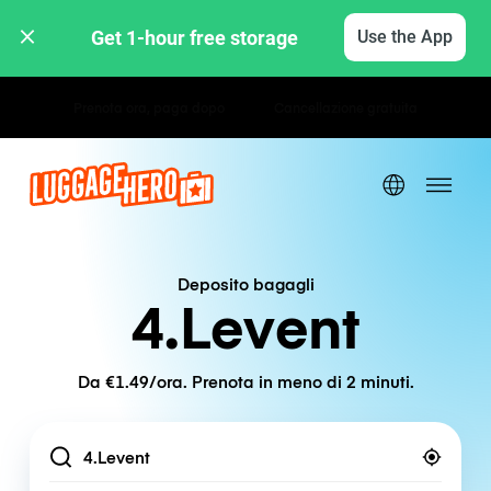
Get 1-hour free storage 
Use the App
Tariffe orarie / giornaliere
Deposito bagagli
4.Levent
Da €1.49/ora. Prenota in meno di 2 minuti.
Location