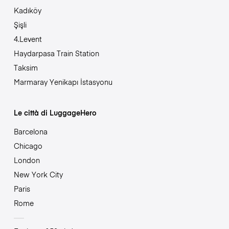
Kadıköy
Şişli
4.Levent
Haydarpasa Train Station
Taksim
Marmaray Yenikapı İstasyonu
Le città di LuggageHero
Barcelona
Chicago
London
New York City
Paris
Rome