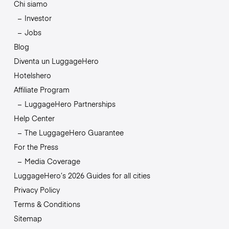
Chi siamo
Investor
Jobs
Blog
Diventa un LuggageHero
Hotelshero
Affiliate Program
LuggageHero Partnerships
Help Center
The LuggageHero Guarantee
For the Press
Media Coverage
LuggageHero’s 2026 Guides for all cities
Privacy Policy
Terms & Conditions
Sitemap