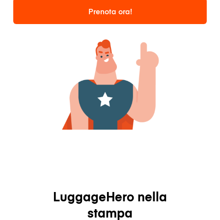
Prenota ora!
LuggageHero nella
stampa