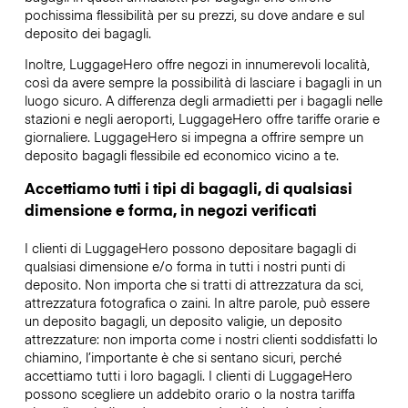
pochissima flessibilità per su prezzi, su dove andare e sul
deposito dei bagagli.
Inoltre, LuggageHero offre negozi in innumerevoli località,
così da avere sempre la possibilità di lasciare i bagagli in un
luogo sicuro. A differenza degli armadietti per i bagagli nelle
stazioni e negli aeroporti, LuggageHero offre tariffe orarie e
giornaliere. LuggageHero si impegna a offrire sempre un
deposito bagagli flessibile ed economico vicino a te.
Accettiamo tutti i tipi di bagagli, di qualsiasi
dimensione e forma, in negozi verificati
I clienti di LuggageHero possono depositare bagagli di
qualsiasi dimensione e/o forma in tutti i nostri punti di
deposito. Non importa che si tratti di attrezzatura da sci,
attrezzatura fotografica o zaini. In altre parole, può essere
un deposito bagagli, un deposito valigie, un deposito
attrezzature: non importa come i nostri clienti soddisfatti lo
chiamino, l’importante è che si sentano sicuri, perché
accettiamo tutti i loro bagagli. I clienti di LuggageHero
possono scegliere un addebito orario o la nostra tariffa