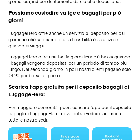
giornaliera, indipendentemente da ciò che depositano.
Possiamo custodire valige e bagagli per più
giorni
LuggageHero offre anche un servizio di deposito per più
giorni perché sappiamo che la flessibilità è essenziale
quando si viaggia.
LuggageHero offre una tariffa giornaliera più bassa quando
i bagagli vengono depositati per un periodo di tempo più
lungo. Dal secondo giorno in poi i nostri clienti pagano solo
€4.90 per borsa al giorno.
Scarica l’app gratuita per il deposito bagagli di
LuggageHero:
Per maggiore comodità, puoi scaricare l’app per il deposito
bagagli di LuggageHero, dove potrai vedere facilmente
tutte le nostre sedi.