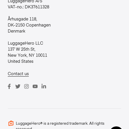
LuggageHero A/S
VAT-no.: DK37611328
Århusgade 118,
DK-2150 Copenhagen
Denmark
LuggageHero LLC
137 W 25th St,
New York, NY 10011
United States
Contact us
LuggageHero® is a registered trademark. All rights
reserved.