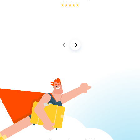
★
★
★
★
★