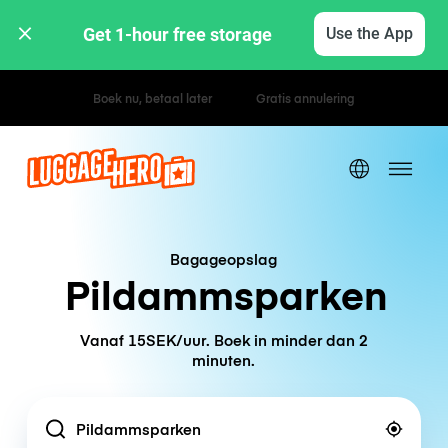
Get 1-hour free storage 
Use the App
Uur- / dagtarieven
Bagageopslag
Pildammsparken
Vanaf 15SEK/uur. Boek in minder dan 2
minuten.
Location