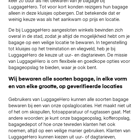
keer zo duur als het bewaren van je bagage bij
LuggageHero. Tot voor kort konden reizigers hun bagage
alleen in deze kluisjes opbergen. Dat betekende dat er
weinig keuze was als het aankwam op prijs en locatie.
De bij LuggageHero aangesloten winkels bevinden zich
overal in de stad, zodat je altijd de mogelijkheid hebt om je
bagage op een veilige locatie te bewaren. In tegenstelling
tot kluisjes op het treinstation en vliegveld, heb je bij
LuggageHero de keuze uit uur- en dagtarieven. De missie
van LuggageHero is om flexibele en goedkope opties voor
bagageopslag te bieden, waar je ook bent.
Wij bewaren alle soorten bagage, in elke vorm
en van elke grootte, op geverifieerde locaties
Gebruikers van LuggageHero kunnen alle soorten bagage
bewaren bij een van onze opslaglocaties. Het maakt niet uit
of het om skispullen, fotoapparatuur of rugtassen gaat. Met
andere woorden: je kunt onze bagageopslag, kofferopslag,
bagagedepot of hoe onze tevreden klanten het ook
noemen, altijd op een veilige manier gebruiken. Klanten van
LuggageHero kunnen kiezen uit uur- of dagtarieven,