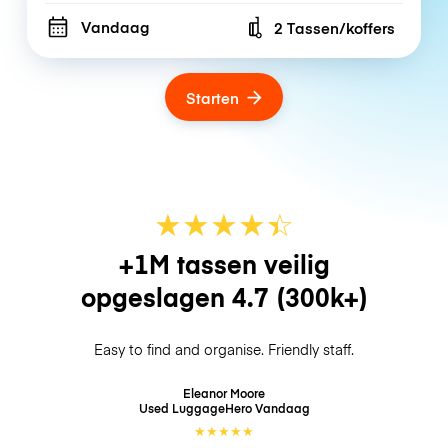
Vandaag
2 Tassen/koffers
Number of bags
Starten
★
★
★
★
☆
★
+1M tassen veilig
opgeslagen
4.7
(300k+)
Easy to find and organise. Friendly staff.
Eleanor Moore
Used LuggageHero
Vandaag
★
★
★
★
★