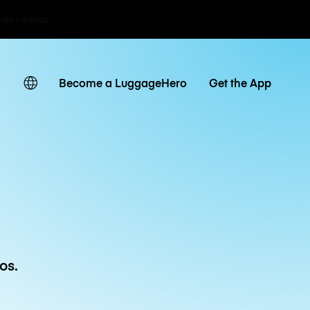
ias / diárias
Become a LuggageHero
Get the App
os.