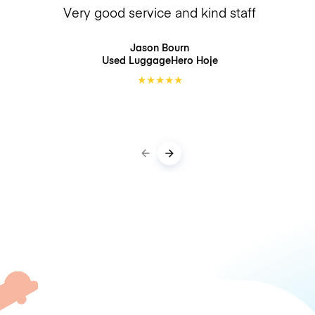
Very good service and kind staff
Jason Bourn
Used LuggageHero
Hoje
★
★
★
★
★