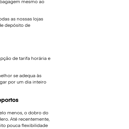
e bagagem mesmo ao
das as nossas lojas
de depósito de
ção de tarifa horária e
melhor se adequa às
ar por um dia inteiro
oportos
elo menos, o dobro do
ro. Até recentemente,
to pouca flexibilidade