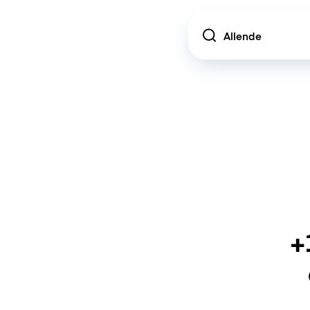
Location
+