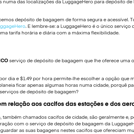
s numa das localizações da
LuggageHero
para depósito d
emos depósito de bagagem de forma segura e acessível. To
LuggageHero
. E lembre-se: a LuggageHero é o único serviço 
a tarifa horária e diária com a máxima flexibilidade.
ICO
serviço de depósito de bagagem que lhe oferece uma op
 por dia e $1.49 por hora permite-lhe escolher a opção que 
planeia ficar apenas algumas horas numa cidade, porquê pag
 serviços de depósito de bagagem?
m relação aos cacifos das estações e dos aer
, também chamados cacifos de cidade, são geralmente e, p
ração com o serviço de depósito de bagagem da LuggageHe
 guardar as suas bagagens nestes cacifos que ofereciam mui