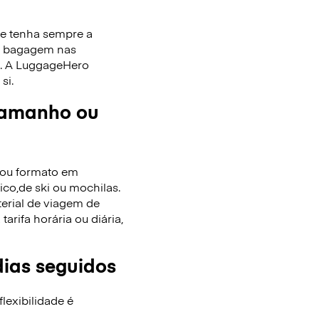
ue tenha sempre a
de bagagem nas
as. A LuggageHero
si.
tamanho ou
/ou formato em
co,de ski ou mochilas.
terial de viagem de
rifa horária ou diária,
dias seguidos
lexibilidade é