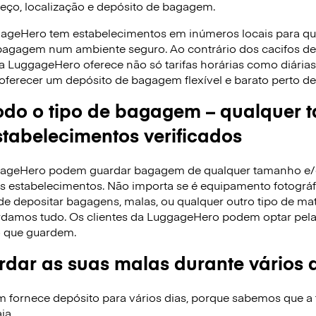
reço, localização e depósito de bagagem.
gageHero tem estabelecimentos em inúmeros locais para q
 bagagem num ambiente seguro. Ao contrário dos cacifos 
 a LuggageHero oferece não só tarifas horárias como diári
oferecer um depósito de bagagem flexível e barato perto de 
do o tipo de bagagem – qualquer 
tabelecimentos verificados
ggageHero podem guardar bagagem de qualquer tamanho e
 estabelecimentos. Não importa se é equipamento fotográfi
de depositar bagagens, malas, ou qualquer outro tipo de ma
rdamos tudo. Os clientes da LuggageHero podem optar pela ta
 que guardem.
dar as suas malas durante vários 
ornece depósito para vários dias, porque sabemos que a f
ja.