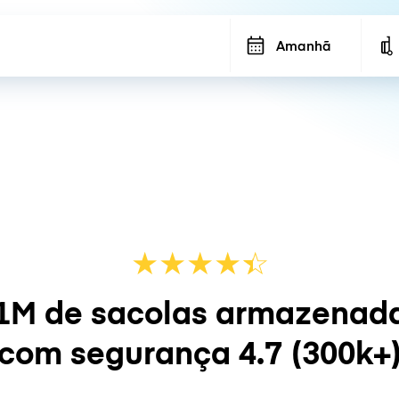
Amanhã
★
★
★
★
☆
★
1M de sacolas armazenad
com segurança
4.7
(300k+