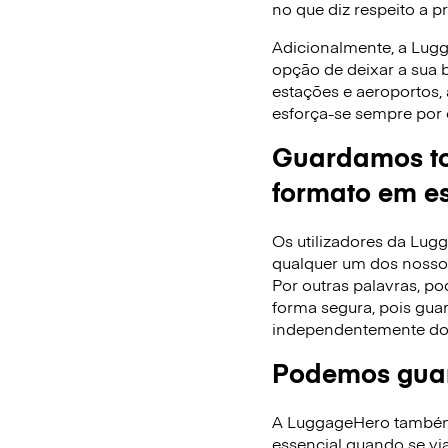
no que diz respeito a p
Adicionalmente, a Lug
opção de deixar a sua
estações e aeroportos,
esforça-se sempre por 
Guardamos to
formato em es
Os utilizadores da Lu
qualquer um dos nossos
Por outras palavras, po
forma segura, pois gua
independentemente do
Podemos guar
A LuggageHero também f
essencial quando se via