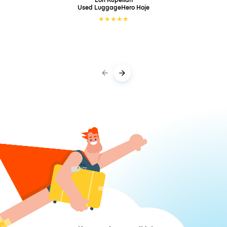
Used LuggageHero
Hoje
★
★
★
★
★