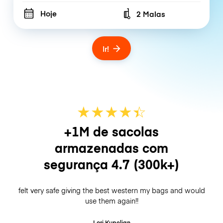
Hoje
2 Malas
Number of bags
Ir!
★
★
★
★
☆
★
+1M de sacolas
armazenadas com
segurança
4.7
(300k+)
felt very safe giving the best western my bags and would
use them again!!
Lori Kupelian