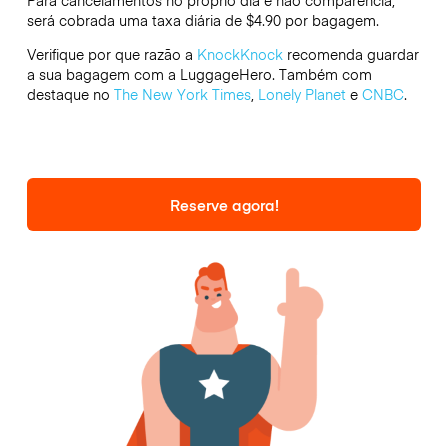
Para cancelamentos no próprio dia e não comparência,
será cobrada uma taxa diária de $4.90 por bagagem.
Verifique por que razão a
KnockKnock
recomenda guardar
a sua bagagem com a LuggageHero. Também com
destaque no
The New York Times
,
Lonely Planet
e
CNBC
.
Reserve agora!