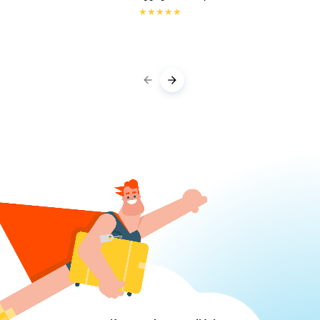
★
★
★
★
★