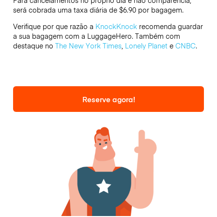
Para cancelamentos no próprio dia e não comparência,
será cobrada uma taxa diária de $6.90 por bagagem.
Verifique por que razão a
KnockKnock
recomenda guardar
a sua bagagem com a LuggageHero. Também com
destaque no
The New York Times
,
Lonely Planet
e
CNBC
.
Reserve agora!