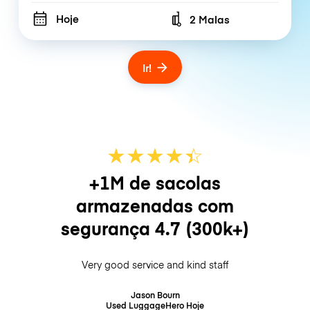
Hoje
2 Malas
Number of bags
Ir!
★
★
★
★
☆
★
+1M de sacolas
armazenadas com
segurança
4.7
(300k+)
Very good service and kind staff
Jason Bourn
Used LuggageHero
Hoje