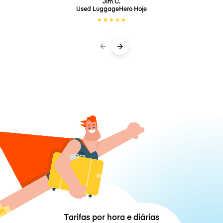
Jim C.
Used LuggageHero
Hoje
★
★
★
★
★
Tarifas por hora e diárias