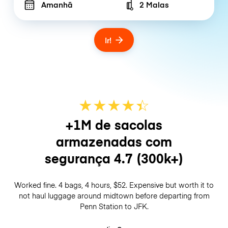
Amanhã
2 Malas
Number of bags
Ir!
★
★
★
★
☆
★
+1M de sacolas
armazenadas com
segurança
4.7
(300k+)
Worked fine. 4 bags, 4 hours, $52. Expensive but worth it to
not haul luggage around midtown before departing from
Penn Station to JFK.