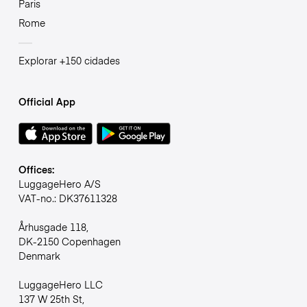
Paris
Rome
Explorar +150 cidades
Official App
Offices:
LuggageHero A/S
VAT-no.: DK37611328
Århusgade 118,
DK-2150 Copenhagen
Denmark
LuggageHero LLC
137 W 25th St,