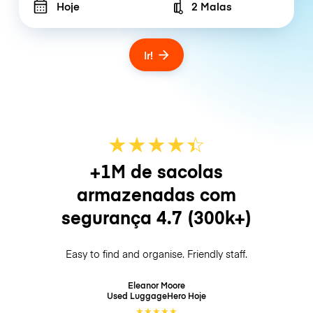
Hoje
2 Malas
Number of bags
Ir!
★
★
★
★
☆
★
+1M de sacolas
armazenadas com
segurança
4.7
(300k+)
Easy to find and organise. Friendly staff.
Eleanor Moore
Used LuggageHero
Hoje
★
★
★
★
★