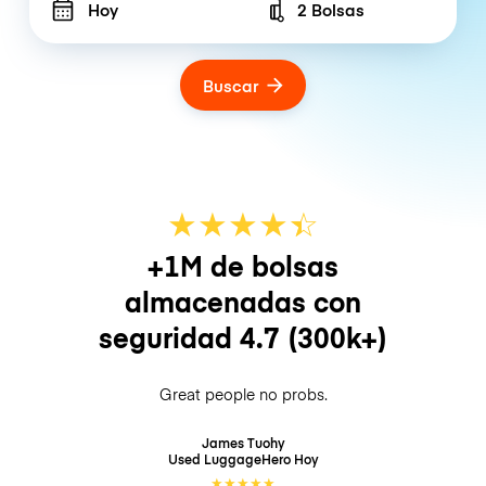
Hoy
2 Bolsas
Number of bags
Buscar
★
★
★
★
☆
★
+1M de bolsas
almacenadas con
seguridad
4.7
(300k+)
Great people no probs.
James Tuohy
Used LuggageHero
Hoy
★
★
★
★
★