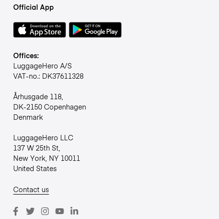
Official App
Offices:
LuggageHero A/S
VAT-no.: DK37611328
Århusgade 118,
DK-2150 Copenhagen
Denmark
LuggageHero LLC
137 W 25th St,
New York, NY 10011
United States
Contact us