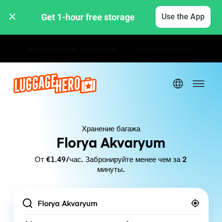
Get 1-hour free storage 
Use the App
Почасовые / дневные тарифы
Хранение багажа
Florya Akvaryum
От €1.49/час. Забронируйте менее чем за 2
минуты.
Location