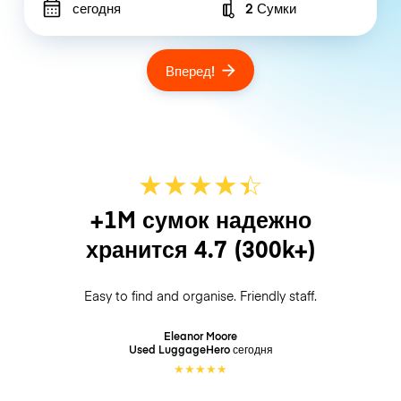
сегодня
2 Сумки
Number of bags
Вперед!
★
★
★
★
☆
★
+1M сумок надежно
хранится
4.7
(300k+)
Easy to find and organise. Friendly staff.
Eleanor Moore
Used LuggageHero
сегодня
★
★
★
★
★