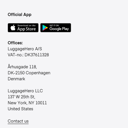
Official App
Offices:
LuggageHero A/S
VAT-no.: DK37611328
Århusgade 118,
DK-2150 Copenhagen
Denmark
LuggageHero LLC
137 W 25th St,
New York, NY 10011
United States
Contact us