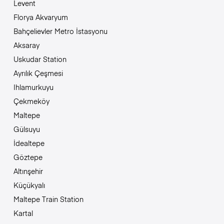
Levent
Florya Akvaryum
Bahçelievler Metro İstasyonu
Aksaray
Uskudar Station
Ayrılık Çeşmesi
Ihlamurkuyu
Çekmeköy
Maltepe
Gülsuyu
İdealtepe
Göztepe
Altınşehir
Küçükyalı
Maltepe Train Station
Kartal