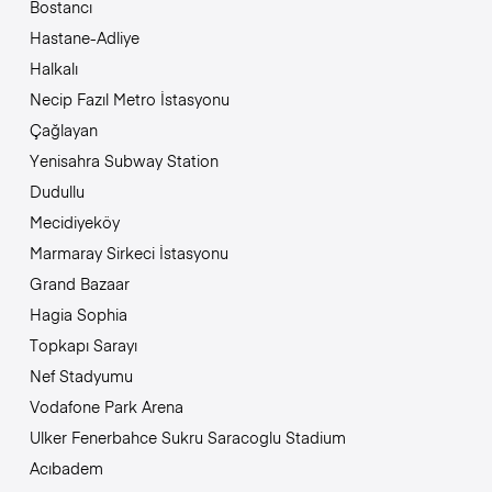
Bostancı
Hastane-Adliye
Halkalı
Necip Fazıl Metro İstasyonu
Çağlayan
Yenisahra Subway Station
Dudullu
Mecidiyeköy
Marmaray Sirkeci İstasyonu
Grand Bazaar
Hagia Sophia
Topkapı Sarayı
Nef Stadyumu
Vodafone Park Arena
Ulker Fenerbahce Sukru Saracoglu Stadium
Acıbadem