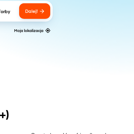
Dalej!
Torby
ber of bags
Moja lokalizacja
+)