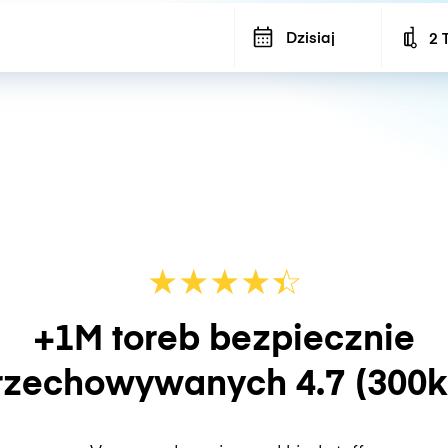
Dzisiaj
2 
Num
★
★
★
★
☆
★
+1M toreb bezpiecznie
rzechowywanych
4.7
(300k