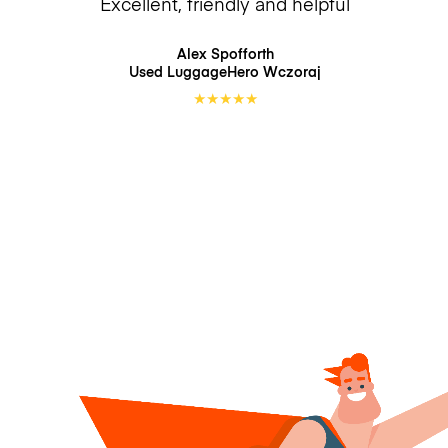
Excellent, friendly and helpful
Alex Spofforth
Used LuggageHero
Wczoraj
★
★
★
★
★