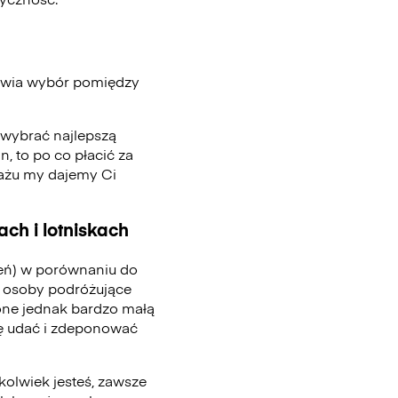
iwia wybór pomiędzy
, wybrać najlepszą
n, to po co płacić za
gażu my dajemy Ci
ch i lotniskach
ień) w porównaniu do
 osoby podróżujące
one jednak bardzo małą
się udać i zdeponować
kolwiek jesteś, zawsze