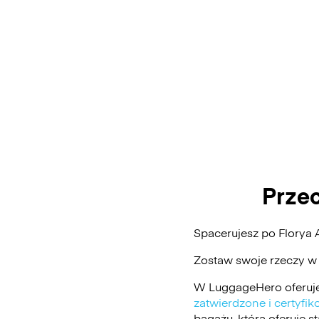
Prze
Spacerujesz po Florya
Zostaw swoje rzeczy w
W LuggageHero oferuje
zatwierdzone i certyf
bagażu, która oferuje 