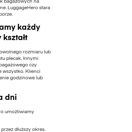
tek bagażowych na
nne. LuggageHero stara
 porze.
wamy każdy
 kształt
wolnego rozmiaru lub
stu plecak. Innymi
u bagażowego czy
 wszystko. Klienci
enie godzinowe lub
a dni
ero umożliwiamy
przez dłuższy okres.