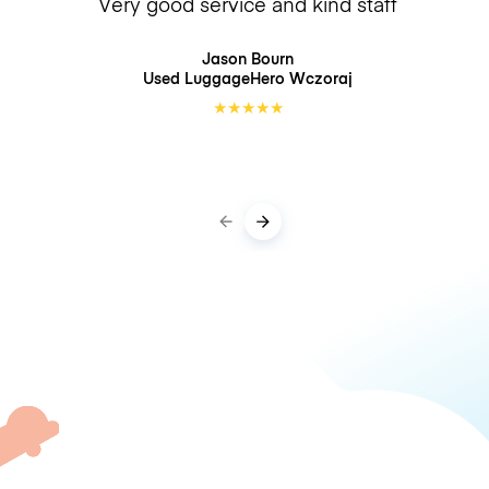
Very good service and kind staff
Jason Bourn
Used LuggageHero
Wczoraj
★
★
★
★
★