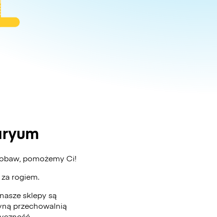
aryum
z obaw, pomożemy Ci!
ż za rogiem.
nasze sklepy są
edyną przechowalnią
tyczność.