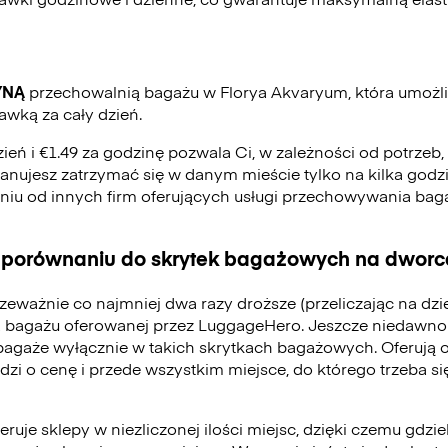
YNĄ
przechowalnią bagażu w Florya Akvaryum, która umożl
awką za cały dzień.
zień i €1.49 za godzinę pozwala Ci, w zależności od potrzeb
 planujesz zatrzymać się w danym mieście tylko na kilka godzi
eniu od innych firm oferujących usługi przechowywania ba
 porównaniu do skrytek bagażowych na dworca
zeważnie co najmniej dwa razy droższe (przeliczając na dz
 bagażu oferowanej przez LuggageHero. Jeszcze niedawno
bagaże wyłącznie w takich skrytkach bagażowych. Oferują 
odzi o cenę i przede wszystkim miejsce, do którego trzeba 
ruje sklepy w niezliczonej ilości miejsc, dzięki czemu gdzie