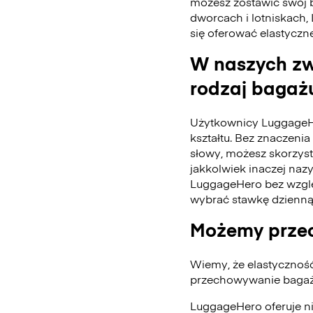
możesz zostawić swój 
dworcach i lotniskach,
się oferować elastyczn
W naszych zw
rodzaj bagażu
Użytkownicy LuggageH
kształtu. Bez znaczenia 
słowy, możesz skorzys
jakkolwiek inaczej naz
LuggageHero bez wzglę
wybrać stawkę dzienną
Możemy przec
Wiemy, że elastycznoś
przechowywanie bagażu
LuggageHero oferuje n