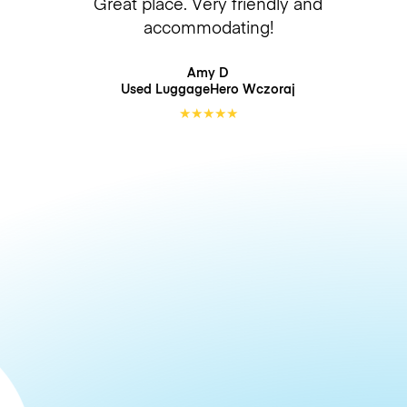
Great place. Very friendly and
accommodating!
Amy D
Used LuggageHero
Wczoraj
★
★
★
★
★