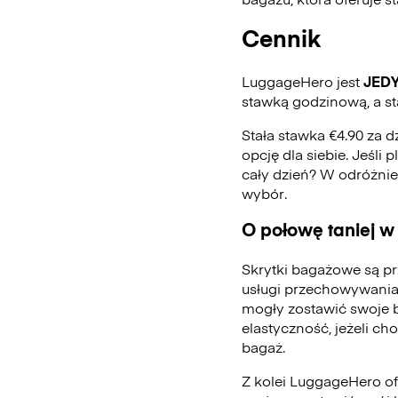
Cennik
LuggageHero jest
JED
stawką godzinową, a st
Stała stawka €4.90 za d
opcję dla siebie. Jeśli
cały dzień? W odróżni
wybór.
O połowę taniej w
Skrytki bagażowe są pr
usługi przechowywania
mogły zostawić swoje 
elastyczność, jeżeli ch
bagaż.
Z kolei LuggageHero ofe