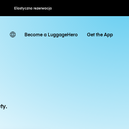
Elastyczna rezerwacja
Become a LuggageHero
Get the App
ty.