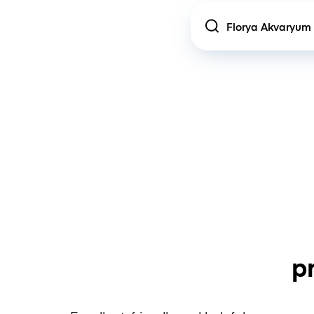
Location
p