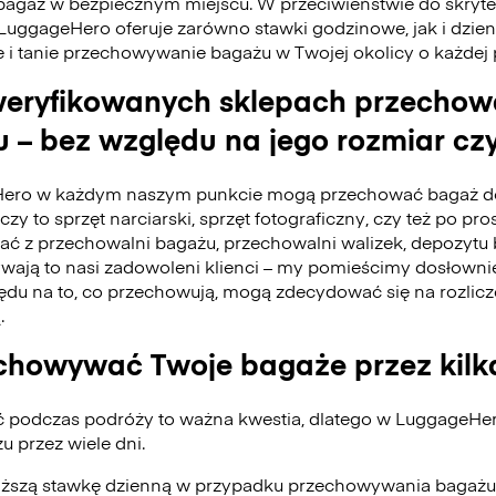
bagaż w bezpiecznym miejscu. W przeciwieństwie do skry
 LuggageHero oferuje zarówno stawki godzinowe, jak i dzie
e i tanie przechowywanie bagażu w Twojej okolicy o każdej
eryfikowanych sklepach przecho
 – bez względu na jego rozmiar czy
ero w każdym naszym punkcie mogą przechować bagaż do
czy to sprzęt narciarski, sprzęt fotograficzny, czy też po pro
tać z przechowalni bagażu, przechowalni walizek, depozyt
ywają to nasi zadowoleni klienci – my pomieścimy dosłownie
du na to, co przechowują, mogą zdecydować się na rozlicz
.
howywać Twoje bagaże przez kilk
ć podczas podróży to ważna kwestia, dlatego w LuggageH
 przez wiele dni.
iższą stawkę dzienną w przypadku przechowywania bagażu 