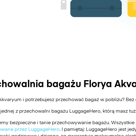
chowalnia bagażu Florya Akv
 Akvaryum i potrzebujesz przechować bagaż w pobliżu? Be
 jednej z przechowalni bagażu
LuggageHero
, którą masz tu
my bezpieczne i tanie przechowywanie bagażu. Wszystkie 
ikowane przez LuggageHero
. I pamiętaj: LuggageHero jest j
stawki godzinowe i dzienne, co gwarantuje maksymalną elas