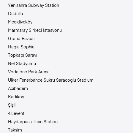
Yenisahra Subway Station
Dudullu
Mecidiyeköy
Marmaray Sirkeci İstasyonu
Grand Bazaar
Hagia Sophia
Topkapı Sarayı
Nef Stadyumu
Vodafone Park Arena
Ulker Fenerbahce Sukru Saracoglu Stadium
Acıbadem
Kadıköy
Şişli
4.Levent
Haydarpasa Train Station
Taksim