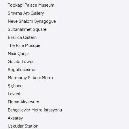
Topkapi Palace Museum
Smyrna Art-Gallery
Neve Shalom Synagogue
Sultanahmet Square
Basilica Cistern
The Blue Mosque
Mısır Çarşısı
Galata Tower
Sogutlucesme
Marmaray Sirkeci Metro
Şişhane
Levent
Florya Akvaryum
Bahçelievler Metro İstasyonu
Aksaray
Uskudar Station