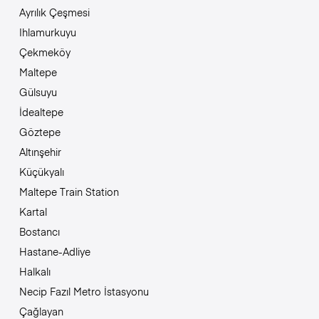
Ayrılık Çeşmesi
Ihlamurkuyu
Çekmeköy
Maltepe
Gülsuyu
İdealtepe
Göztepe
Altınşehir
Küçükyalı
Maltepe Train Station
Kartal
Bostancı
Hastane-Adliye
Halkalı
Necip Fazıl Metro İstasyonu
Çağlayan