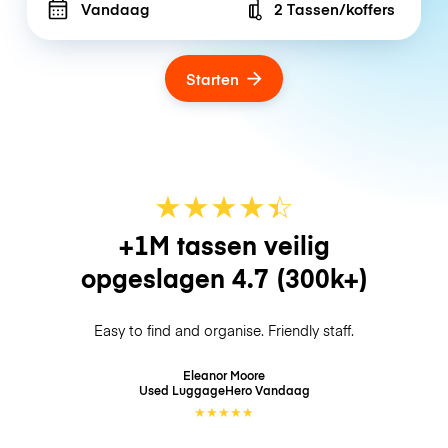
Vandaag
2 Tassen/koffers
Number of bags
Starten
★
★
★
★
☆
★
+1M tassen veilig
opgeslagen
4.7
(300k+)
Easy to find and organise. Friendly staff.
Eleanor Moore
Used LuggageHero
Vandaag
★
★
★
★
★