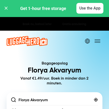
Get 1-hour free storage 
Use the App
Uur- / dagtarieven
Bagageopslag
Florya Akvaryum
Vanaf €1.49/uur. Boek in minder dan 2
minuten.
Location