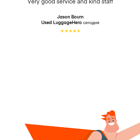
Very good service and kind staff
Jason Bourn
Used LuggageHero
сегодня
★
★
★
★
★