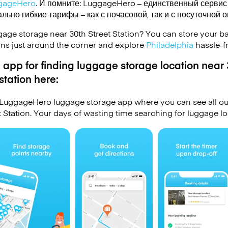
gageHero
. И помните: LuggageHero – единственный сервис
ьно гибкие тарифы – как с почасовой, так и с посуточной 
gage storage near 30th Street Station? You can store your b
ons just around the corner and explore
Philadelphia
hassle-fr
app for finding luggage storage location near 
station here:
LuggageHero luggage storage app where you can see all ou
t Station. Your days of wasting time searching for luggage lo