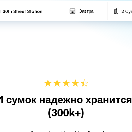
Завтра
2 Су
Number
★
★
★
★
☆
★
M сумок надежно хранитс
(300k+)