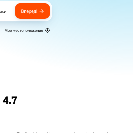
Вперед!
мки
 of bags
Мое местоположение
я
4.7