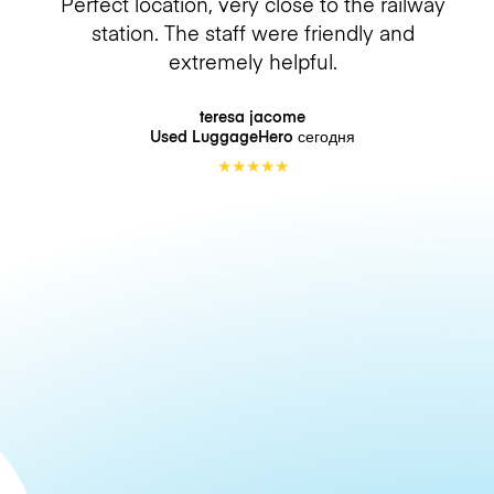
Perfect location, very close to the railway
station. The staff were friendly and
extremely helpful.
teresa jacome
Used LuggageHero
сегодня
★
★
★
★
★