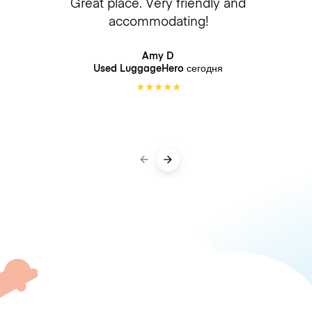
Great place. Very friendly and
accommodating!
Amy D
Used LuggageHero
сегодня
★
★
★
★
★