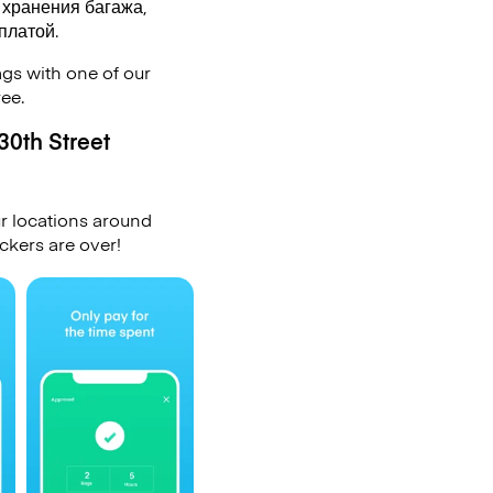
 хранения багажа,
оплатой.
ags with one of our
ee.
30th Street
r locations around
ckers are over!