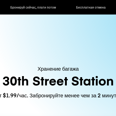
ас, плати потом
Бесплатная отмена
Почасовые / д
Хранение багажа
30th Street Station
т $1.99/час. Забронируйте менее чем за 2 минут