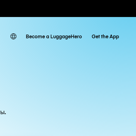
невные тарифы
Become a LuggageHero
Get the App
ы.