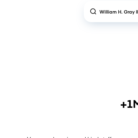
Location
+1