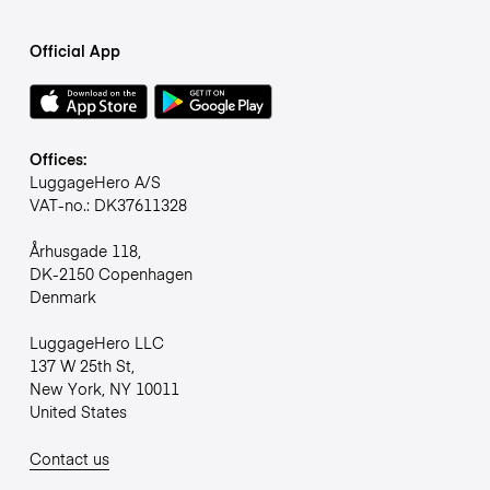
Official App
Offices:
LuggageHero A/S
VAT-no.: DK37611328
Århusgade 118,
DK-2150 Copenhagen
Denmark
LuggageHero LLC
137 W 25th St,
New York, NY 10011
United States
Contact us