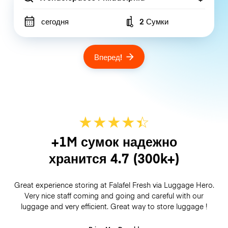
сегодня
2 Сумки
Number of bags
Вперед!
★
★
★
★
☆
★
+1M сумок надежно
хранится
4.7
(300k+)
Great experience storing at Falafel Fresh via Luggage Hero.
Very nice staff coming and going and careful with our
luggage and very efficient. Great way to store luggage !