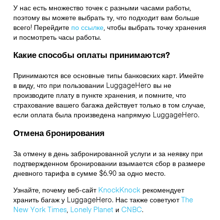
У нас есть множество точек с разными часами работы,
поэтому вы можете выбрать ту, что подходит вам больше
всего! Перейдите
по ссылке
,
чтобы выбрать точку хранения
и посмотреть часы работы.
Какие способы оплаты принимаются?
Принимаются все основные типы банковских карт. Имейте
в виду, что при пользовании LuggageHero вы не
производите плату в пункте хранения, и помните, что
страхование вашего багажа действует только в том случае,
если оплата была произведена напрямую LuggageHero.
Отмена бронирования
За отмену в день забронированной услуги и за неявку при
подтвержденном бронировании взымается сбор в размере
дневного тарифа в сумме $6.90 за одно место.
Узнайте, почему веб-сайт
KnockKnock
рекомендует
хранить багаж у LuggageHero. Нас также советуют
The
New York Times
,
Lonely Planet
и
CNBC
.