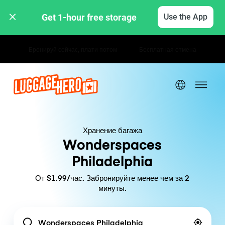
Get 1-hour free storage 
Use the App
Почасовые / дневные тарифы
Хранение багажа
Wonderspaces
Philadelphia
От $1.99/час. Забронируйте менее чем за 2
минуты.
Location