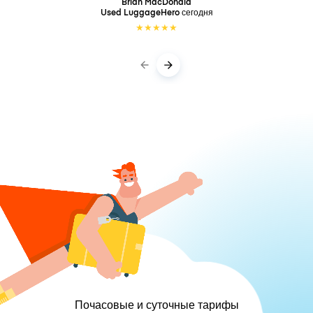
Brian MacDonald
Used LuggageHero
сегодня
★
★
★
★
★
Почасовые и суточные тарифы