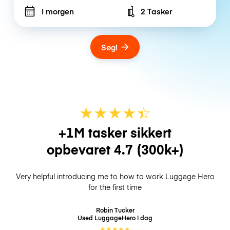
I morgen
2 Tasker
Number of bags
Søg!
★
★
★
★
☆
★
+1M tasker sikkert
opbevaret
4.7
(300k+)
Very helpful introducing me to how to work Luggage Hero
for the first time
Robin Tucker
Used LuggageHero
I dag
★
★
★
★
★