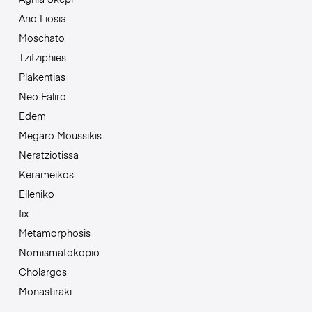
Ano Liosia
Moschato
Tzitziphies
Plakentias
Neo Faliro
Edem
Megaro Moussikis
Neratziotissa
Kerameikos
Elleniko
fix
Metamorphosis
Nomismatokopio
Cholargos
Monastiraki