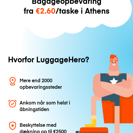
Bagageopbevaring
fra
€2.60
/taske i Athens
Hvorfor LuggageHero?
Mere end 2000
opbevaringssteder
Ankom når som helst i
åbningstiden
Beskyttelse med
dækning op til
€2500