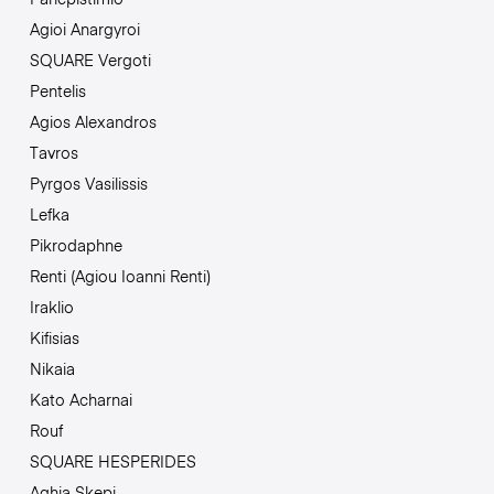
Agioi Anargyroi
SQUARE Vergoti
Pentelis
Agios Alexandros
Tavros
Pyrgos Vasilissis
Lefka
Pikrodaphne
Renti (Agiou Ioanni Renti)
Iraklio
Kifisias
Nikaia
Kato Acharnai
Rouf
SQUARE HESPERIDES
Aghia Skepi