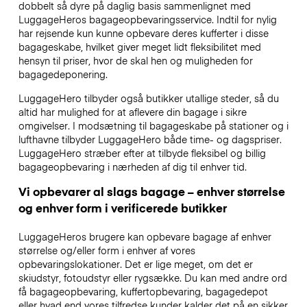
dobbelt så dyre på daglig basis sammenlignet med
LuggageHeros bagageopbevaringsservice. Indtil for nylig
har rejsende kun kunne opbevare deres kufferter i disse
bagageskabe, hvilket giver meget lidt fleksibilitet med
hensyn til priser, hvor de skal hen og muligheden for
bagagedeponering.
LuggageHero tilbyder også butikker utallige steder, så du
altid har mulighed for at aflevere din bagage i sikre
omgivelser. I modsætning til bagageskabe på stationer og i
lufthavne tilbyder LuggageHero både time- og dagspriser.
LuggageHero stræber efter at tilbyde fleksibel og billig
bagageopbevaring i nærheden af dig til enhver tid.
Vi opbevarer al slags bagage – enhver størrelse
og enhver form i verificerede butikker
LuggageHeros brugere kan opbevare bagage af enhver
størrelse og/eller form i enhver af vores
opbevaringslokationer. Det er lige meget, om det er
skiudstyr, fotoudstyr eller rygsække. Du kan med andre ord
få bagageopbevaring, kuffertopbevaring, bagagedepot
eller hvad end vores tilfredse kunder kalder det på en sikker