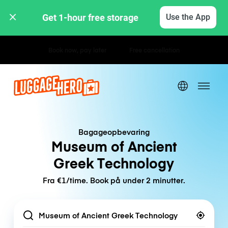
Get 1-hour free storage 
Use the App
Hourly / Daily Rates
Bagageopbevaring
Museum of Ancient
Greek Technology
Fra €1/time. Book på under 2 minutter.
Location