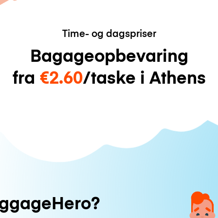
Time- og dagspriser
Bagageopbevaring
fra
€2.60
/taske i Athens
uggageHero?