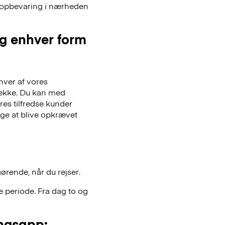
ageopbevaring i nærheden
og enhver form
hver af vores
gsække. Du kan med
es tilfredse kunder
lge at blive opkrævet
gørende, når du rejser.
 periode. Fra dag to og
ngsapp: