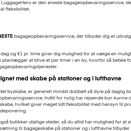
, LuggageHero er den eneste bagageopbevaringsservice, der
 fleksibilitet.
NESTE
bagageopbevaringsservice, der tilbyder dig et udvalg a
. dag og €1 pr. time giver dig mulighed for at vælge en mulig
 planlægger at blive et par timer i en by, hvorfor så betale f
agageopbevaringstjenester.
ignet med skabe på stationer og i lufthavne
et byskabe, er generelt mindst dobbelt så dyre på daglig 
evaringsservice. Indtil for nylig har rejsende kun kunne 
skabe, hvilket giver meget lidt fleksibilitet med hensyn til pr
deponering.
å butikker utallige steder, så du altid har mulighed for at a
dsætning til bagageskabe på stationer og i lufthavne tilbyd