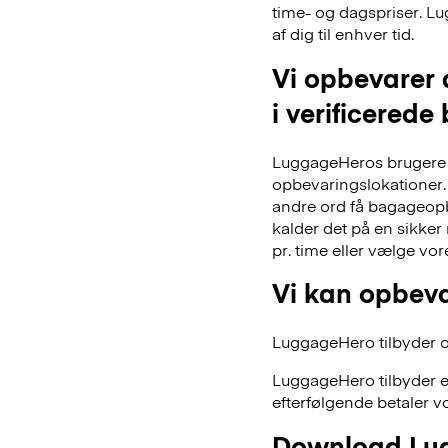
time- og dagspriser. Lu
af dig til enhver tid.
Vi opbevarer 
i verificerede
LuggageHeros brugere k
opbevaringslokationer. 
andre ord få bagageopb
kalder det på en sikker
pr. time eller vælge vo
Vi kan opbeva
LuggageHero tilbyder ogs
LuggageHero tilbyder e
efterfølgende betaler vo
Download Lug