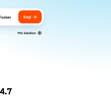
Søg!
Tasker
ber of bags
Min lokation
4.7