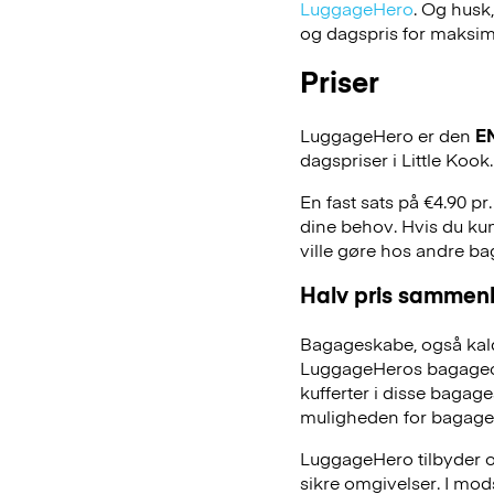
LuggageHero
. Og husk
og dagspris for maksimal
Priser
LuggageHero er den
E
dagspriser i Little Kook.
En fast sats på €4.90 pr
dine behov. Hvis du kun
ville gøre hos andre b
Halv pris sammenl
Bagageskabe, også kald
LuggageHeros bagageopb
kufferter i disse bagage
muligheden for bagage
LuggageHero tilbyder ogs
sikre omgivelser. I mo