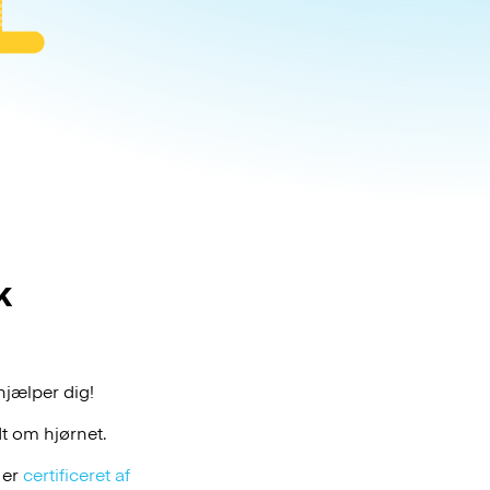
k
hjælper dig!
t om hjørnet.
 er
certificeret af