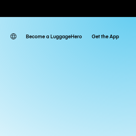
ates
Become a LuggageHero
Get the App