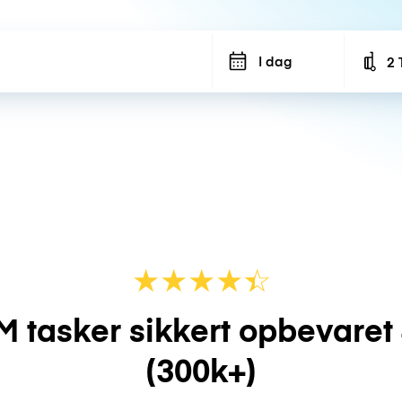
I dag
2 
Num
★
★
★
★
☆
★
M tasker sikkert opbevaret
(300k+)