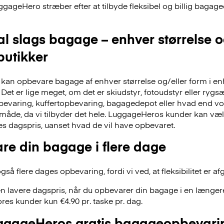
ggageHero stræber efter at tilbyde fleksibel og billig bag
al slags bagage – enhver størrelse 
 butikker
an opbevare bagage af enhver størrelse og/eller form i en
Det er lige meget, om det er skiudstyr, fotoudstyr eller ry
evaring, kuffertopbevaring, bagagedepot eller hvad end vor
 måde, da vi tilbyder det hele. LuggageHeros kunder kan væ
res dagspris, uanset hvad de vil have opbevaret.
re din bagage i flere dage
å flere dages opbevaring, fordi vi ved, at fleksibilitet er af
n lavere dagspris, når du opbevarer din bagage i en længere
res kunder kun €4.90 pr. taske pr. dag.
gageHeros gratis bagageopbevari