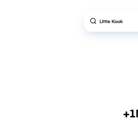
Location
+1