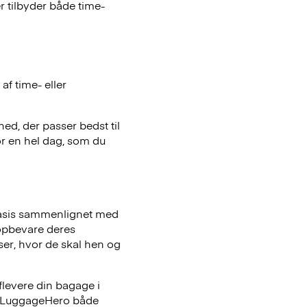
 tilbyder både time-
f time- eller
hed, der passer bedst til
or en hel dag, som du
basis sammenlignet med
opbevare deres
iser, hvor de skal hen og
flevere din bagage i
er LuggageHero både