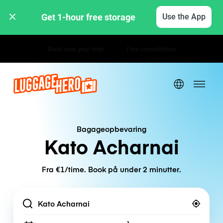
Get 1-hour free storage 
Use the App
Hourly / Daily Rates
Bagageopbevaring
Kato Acharnai
Fra €1/time. Book på under 2 minutter.
Location