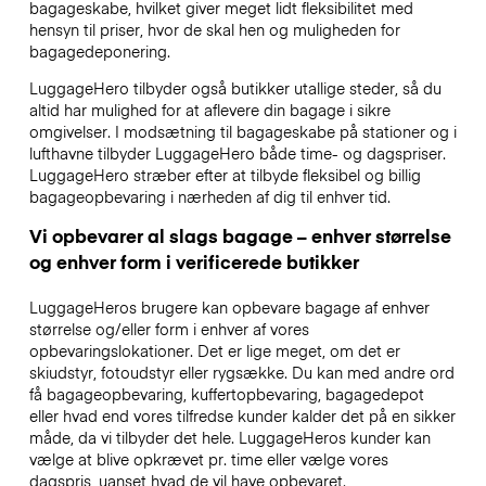
bagageskabe, hvilket giver meget lidt fleksibilitet med
hensyn til priser, hvor de skal hen og muligheden for
bagagedeponering.
LuggageHero tilbyder også butikker utallige steder, så du
altid har mulighed for at aflevere din bagage i sikre
omgivelser. I modsætning til bagageskabe på stationer og i
lufthavne tilbyder LuggageHero både time- og dagspriser.
LuggageHero stræber efter at tilbyde fleksibel og billig
bagageopbevaring i nærheden af dig til enhver tid.
Vi opbevarer al slags bagage – enhver størrelse
og enhver form i verificerede butikker
LuggageHeros brugere kan opbevare bagage af enhver
størrelse og/eller form i enhver af vores
opbevaringslokationer. Det er lige meget, om det er
skiudstyr, fotoudstyr eller rygsække. Du kan med andre ord
få bagageopbevaring, kuffertopbevaring, bagagedepot
eller hvad end vores tilfredse kunder kalder det på en sikker
måde, da vi tilbyder det hele. LuggageHeros kunder kan
vælge at blive opkrævet pr. time eller vælge vores
dagspris, uanset hvad de vil have opbevaret.