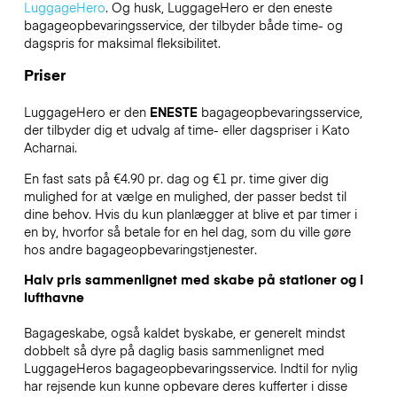
LuggageHero
. Og husk, LuggageHero er den eneste
bagageopbevaringsservice, der tilbyder både time- og
dagspris for maksimal fleksibilitet.
Priser
LuggageHero er den
ENESTE
bagageopbevaringsservice,
der tilbyder dig et udvalg af time- eller dagspriser i Kato
Acharnai.
En fast sats på €4.90 pr. dag og €1 pr. time giver dig
mulighed for at vælge en mulighed, der passer bedst til
dine behov. Hvis du kun planlægger at blive et par timer i
en by, hvorfor så betale for en hel dag, som du ville gøre
hos andre bagageopbevaringstjenester.
Halv pris sammenlignet med skabe på stationer og i
lufthavne
Bagageskabe, også kaldet byskabe, er generelt mindst
dobbelt så dyre på daglig basis sammenlignet med
LuggageHeros bagageopbevaringsservice. Indtil for nylig
har rejsende kun kunne opbevare deres kufferter i disse