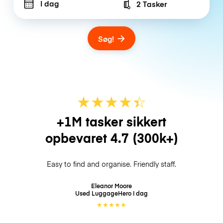
I dag
2 Tasker
Number of bags
Søg!
★
★
★
★
☆
★
+1M tasker sikkert
opbevaret
4.7
(300k+)
Easy to find and organise. Friendly staff.
Eleanor Moore
Used LuggageHero
I dag
★
★
★
★
★