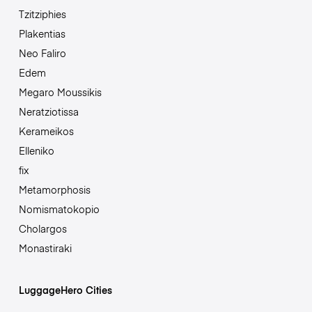
Tzitziphies
Plakentias
Neo Faliro
Edem
Megaro Moussikis
Neratziotissa
Kerameikos
Elleniko
fix
Metamorphosis
Nomismatokopio
Cholargos
Monastiraki
LuggageHero Cities