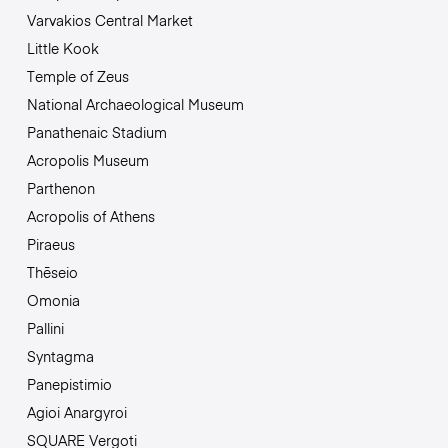
Varvakios Central Market
Little Kook
Temple of Zeus
National Archaeological Museum
Panathenaic Stadium
Acropolis Museum
Parthenon
Acropolis of Athens
Piraeus
Thēseio
Omonia
Pallini
Syntagma
Panepistimio
Agioi Anargyroi
SQUARE Vergoti