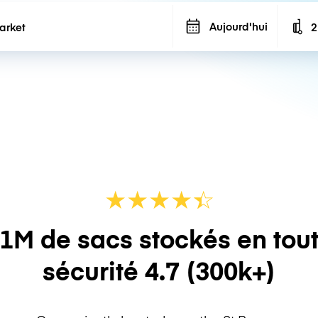
Aujourd'hui
2
N
★
★
★
★
☆
★
1M de sacs stockés en tou
sécurité
4.7
(300k+)