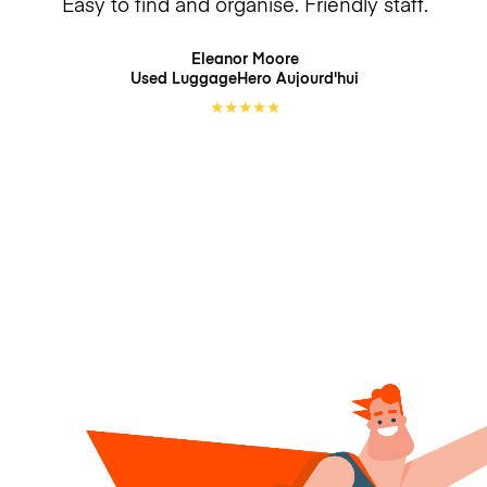
Easy to find and organise. Friendly staff.
Eleanor Moore
Used LuggageHero
Aujourd'hui
★
★
★
★
★