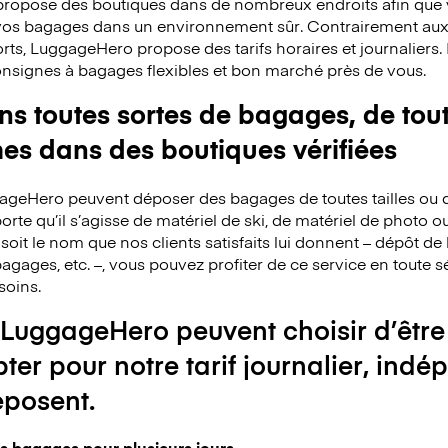
ropose des boutiques dans de nombreux endroits afin que v
 vos bagages dans un environnement sûr. Contrairement au
rts, LuggageHero propose des tarifs horaires et journaliers
consignes à bagages flexibles et bon marché près de vous.
 toutes sortes de bagages, de toute
mes dans des boutiques vérifiées
ggageHero peuvent déposer des bagages de toutes tailles ou 
rte qu’il s’agisse de matériel de ski, de matériel de photo o
 soit le nom que nos clients satisfaits lui donnent – dépôt 
agages, etc. –, vous pouvez profiter de ce service en toute s
soins.
 LuggageHero peuvent choisir d’être
pter pour notre tarif journalier, i
éposent.
s bagages pour plusieurs jours