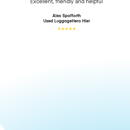
Excellent, friendly and helpful
Alex Spofforth
Used LuggageHero
Hier
★
★
★
★
★