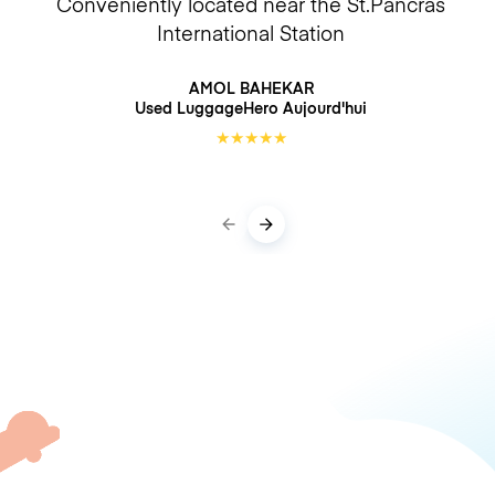
Conveniently located near the St.Pancras
International Station
AMOL BAHEKAR
Used LuggageHero
Aujourd'hui
★
★
★
★
★