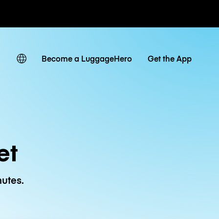
 journaliers
Become a LuggageHero
Get the App
et
utes.