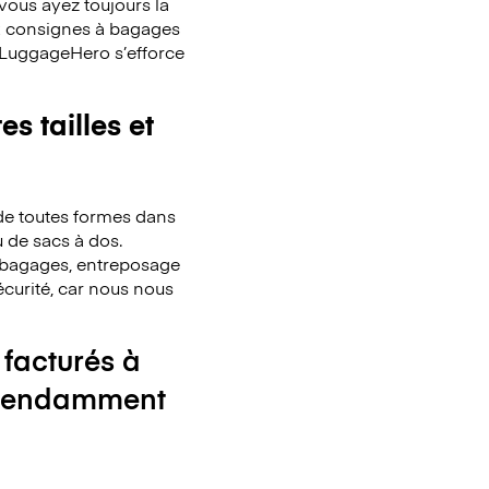
ous ayez toujours la
x consignes à bagages
. LuggageHero s’efforce
s tailles et
de toutes formes dans
u de sacs à dos.
de bagages, entreposage
écurité, car nous nous
 facturés à
ndépendamment