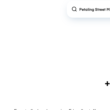
Location
+