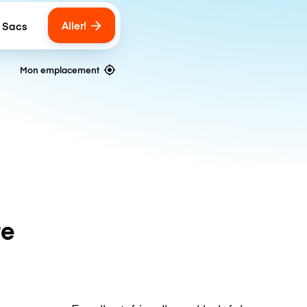
Aller!
 Sacs
umber of bags
Mon emplacement
te