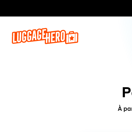
Réservez,
P
À pa