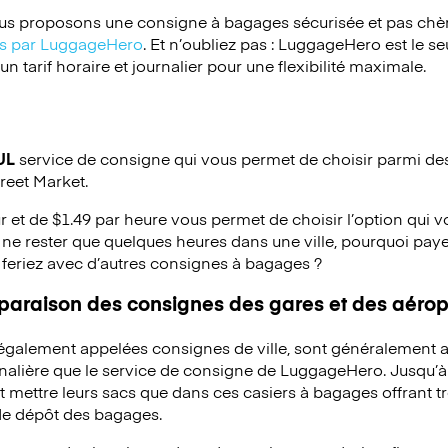
s proposons une consigne à bagages sécurisée et pas chèr
ées par LuggageHero
. Et n’oubliez pas : LuggageHero est le s
 tarif horaire et journalier pour une flexibilité maximale.
UL
service de consigne qui vous permet de choisir parmi des 
treet Market.
ur et de $1.49 par heure vous permet de choisir l’option qui 
ne rester que quelques heures dans une ville, pourquoi pay
 feriez avec d’autres consignes à bagages ?
mparaison des consignes des gares et des aérop
 également appelées consignes de ville, sont généralement a
rnalière que le service de consigne de LuggageHero. Jusqu’
mettre leurs sacs que dans ces casiers à bagages offrant trè
 de dépôt des bagages.