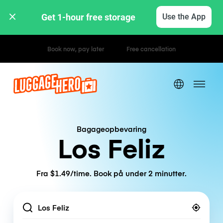
Get 1-hour free storage 
Use the App
Hourly / Daily Rates
Bagageopbevaring
Los Feliz
Fra $1.49/time. Book på under 2 minutter.
Location