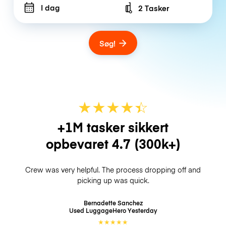
I dag
2 Tasker
Number of bags
Søg!
★
★
★
★
☆
★
+1M tasker sikkert
opbevaret
4.7
(300k+)
Crew was very helpful. The process dropping off and
picking up was quick.
Bernadette Sanchez
Used LuggageHero
Yesterday
★
★
★
★
★