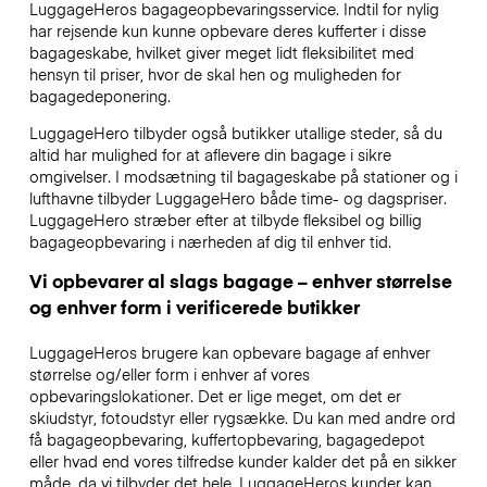
LuggageHeros bagageopbevaringsservice. Indtil for nylig
har rejsende kun kunne opbevare deres kufferter i disse
bagageskabe, hvilket giver meget lidt fleksibilitet med
hensyn til priser, hvor de skal hen og muligheden for
bagagedeponering.
LuggageHero tilbyder også butikker utallige steder, så du
altid har mulighed for at aflevere din bagage i sikre
omgivelser. I modsætning til bagageskabe på stationer og i
lufthavne tilbyder LuggageHero både time- og dagspriser.
LuggageHero stræber efter at tilbyde fleksibel og billig
bagageopbevaring i nærheden af dig til enhver tid.
Vi opbevarer al slags bagage – enhver størrelse
og enhver form i verificerede butikker
LuggageHeros brugere kan opbevare bagage af enhver
størrelse og/eller form i enhver af vores
opbevaringslokationer. Det er lige meget, om det er
skiudstyr, fotoudstyr eller rygsække. Du kan med andre ord
få bagageopbevaring, kuffertopbevaring, bagagedepot
eller hvad end vores tilfredse kunder kalder det på en sikker
måde, da vi tilbyder det hele. LuggageHeros kunder kan