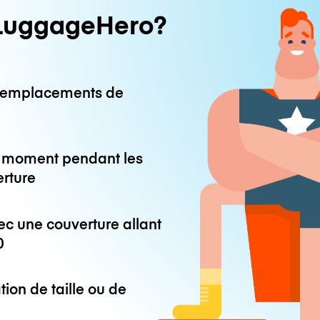
LuggageHero?
0 emplacements de
ut moment pendant les
erture
ec une couverture allant
0
tion de taille ou de