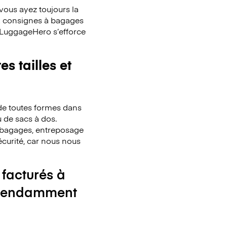
ous ayez toujours la
x consignes à bagages
. LuggageHero s’efforce
s tailles et
de toutes formes dans
u de sacs à dos.
de bagages, entreposage
écurité, car nous nous
 facturés à
ndépendamment