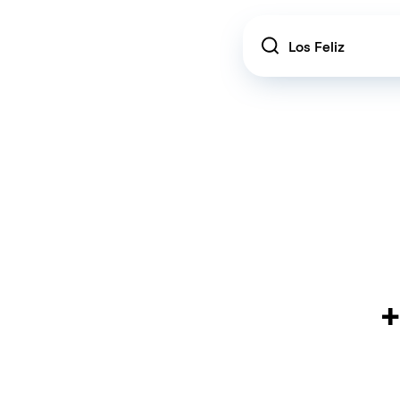
Location
+