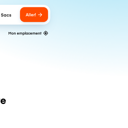
Aller!
 Sacs
umber of bags
Mon emplacement
te