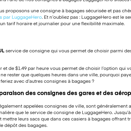
s proposons une consigne à bagages sécurisée et pas chèr
ées par LuggageHero
. Et n’oubliez pas : LuggageHero est le s
 tarif horaire et journalier pour une flexibilité maximale.
UL
service de consigne qui vous permet de choisir parmi des 
ur et de $1.49 par heure vous permet de choisir l’option qui 
ne rester que quelques heures dans une ville, pourquoi pay
 feriez avec d’autres consignes à bagages ?
mparaison des consignes des gares et des aérop
 également appelées consignes de ville, sont généralement a
rnalière que le service de consigne de LuggageHero. Jusqu’
mettre leurs sacs que dans ces casiers à bagages offrant trè
 de dépôt des bagages.