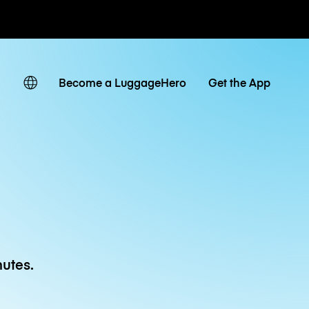
 journaliers
Become a LuggageHero
Get the App
utes.