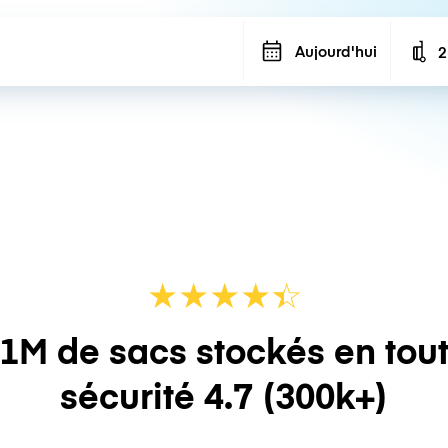
Aujourd'hui
2
N
★
★
★
★
☆
★
1M de sacs stockés en tou
sécurité
4.7
(300k+)