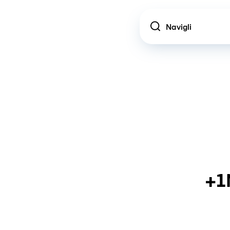
Location
+1