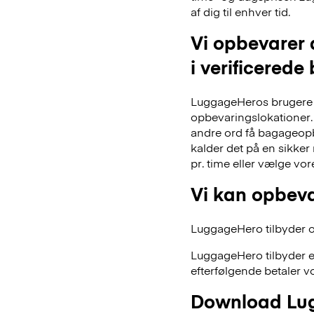
af dig til enhver tid.
Vi opbevarer 
i verificerede
LuggageHeros brugere k
opbevaringslokationer. 
andre ord få bagageopb
kalder det på en sikker
pr. time eller vælge vo
Vi kan opbeva
LuggageHero tilbyder ogs
LuggageHero tilbyder e
efterfølgende betaler vo
Download Lug