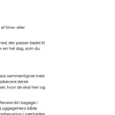
f time- eller
hed, der passer bedst til
or en hel dag, som du
basis sammenlignet med
opbevare deres
iser, hvor de skal hen og
flevere din bagage i
er LuggageHero både
ageopbevaring i nærheden