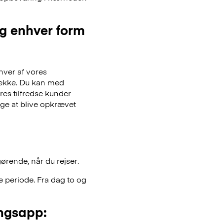
og enhver form
hver af vores
gsække. Du kan med
es tilfredse kunder
lge at blive opkrævet
gørende, når du rejser.
 periode. Fra dag to og
ngsapp: