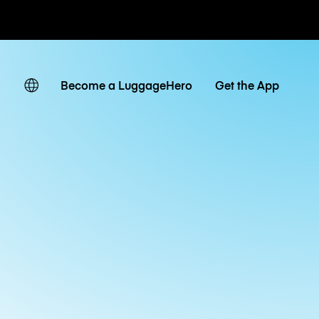
ates
Become a LuggageHero
Get the App