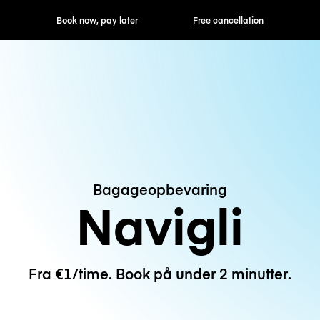
ok now, pay later
Free cancellation
Hourly / Daily R
Bagageopbevaring
Navigli
Fra €1/time. Book på under 2 minutter.