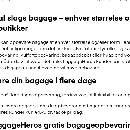
al slags bagage – enhver størrelse 
 butikker
an opbevare bagage af enhver størrelse og/eller form i en
Det er lige meget, om det er skiudstyr, fotoudstyr eller ry
evaring, kuffertopbevaring, bagagedepot eller hvad end vor
 måde, da vi tilbyder det hele. LuggageHeros kunder kan væ
res dagspris, uanset hvad de vil have opbevaret.
re din bagage i flere dage
å flere dages opbevaring, fordi vi ved, at fleksibilitet er af
n lavere dagspris, når du opbevarer din bagage i en længere
res kunder kun €4.90 pr. taske pr. dag.
gageHeros gratis bagageopbevari