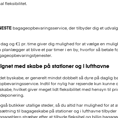
 fleksibilitet.
NESTE
bagageopbevaringsservice, der tilbyder dig et udvalg a
. dag og €1 pr. time giver dig mulighed for at vælge en mulig
 planlægger at blive et par timer i en by, hvorfor så betale f
agageopbevaringstjenester.
ignet med skabe på stationer og i lufthavne
et byskabe, er generelt mindst dobbelt så dyre på daglig 
evaringsservice. Indtil for nylig har rejsende kun kunne 
skabe, hvilket giver meget lidt fleksibilitet med hensyn til pr
deponering.
å butikker utallige steder, så du altid har mulighed for at a
dsætning til bagageskabe på stationer og i lufthavne tilbyd
ggageHero stræber efter at tilbyde fleksibel og billig bag