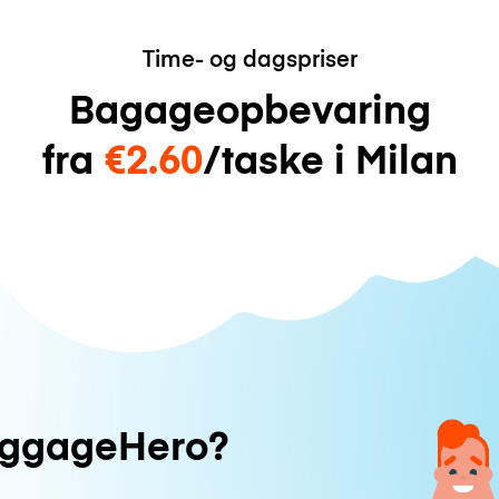
Time- og dagspriser
Bagageopbevaring
fra
€2.60
/taske i Milan
uggageHero?