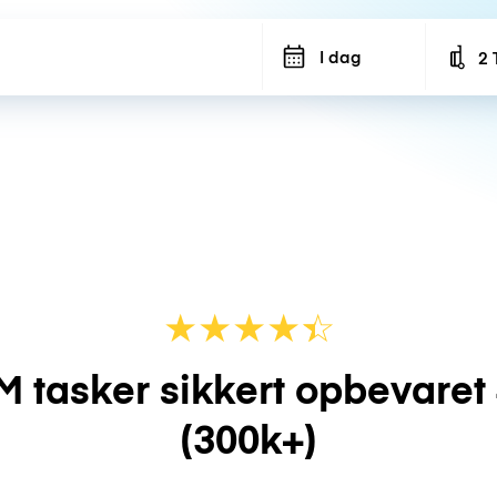
I dag
2 
Num
★
★
★
★
☆
★
M tasker sikkert opbevaret
(300k+)