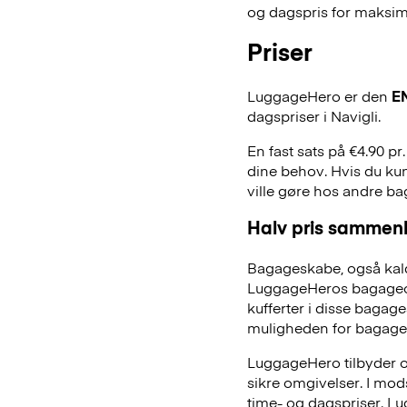
og dagspris for maksimal
Priser
LuggageHero er den
E
dagspriser i Navigli.
En fast sats på €4.90 pr
dine behov. Hvis du kun
ville gøre hos andre b
Halv pris sammenl
Bagageskabe, også kald
LuggageHeros bagageopb
kufferter i disse bagage
muligheden for bagage
LuggageHero tilbyder ogs
sikre omgivelser. I mo
time- og dagspriser. Lu