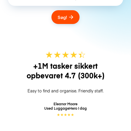
Søg!
★
★
★
★
☆
★
+1M tasker sikkert
opbevaret
4.7
(300k+)
Easy to find and organise. Friendly staff.
Eleanor Moore
Used LuggageHero
I dag
★
★
★
★
★