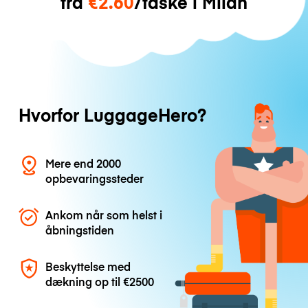
fra
€2.60
/taske i Milan
Hvorfor LuggageHero?
Mere end 2000
opbevaringssteder
Ankom når som helst i
åbningstiden
Beskyttelse med
dækning op til
€2500