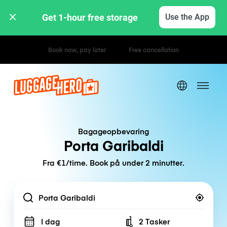
Get 1-hour free storage 
Use the App
Hourly / Daily Rates
Bagageopbevaring
Porta Garibaldi
Fra €1/time. Book på under 2 minutter.
Location
I dag
2 Tasker
Number of bags