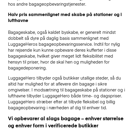
hos andre bagageopbevaringstjenester.
Halv pris sammenlignet med skabe på stationer og i
lufthavne
Bagageskabe, også kaldet byskabe, er generelt mindst
dobbelt så dyre på daglig basis sammenlignet med
LuggageHeros bagageopbevaringsservice. Indtil for nylig
har rejsende kun kunne opbevare deres kufferter i disse
bagageskabe, hvilket giver meget lidt fleksibilitet med
hensyn til priser, hvor de skal hen og muligheden for
bagagedeponering.
LuggageHero tilbyder også butikker utallige steder, så du
altid har mulighed for at aflevere din bagage i sikre
omgivelser. I modsætning til bagageskabe på stationer og i
lufthavne tilbyder LuggageHero både time- og dagspriser.
LuggageHero stræber efter at tilbyde fleksibel og billig
bagageopbevaring i nærheden af dig til enhver tid.
Vi opbevarer al slags bagage – enhver størrelse
og enhver form i verificerede butikker