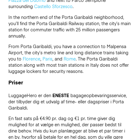
Piazza del Duomo
and next to Parco Sempione
surrounding
Castello Sforzesco
.
In the northern end of the Porta Garibaldi neighborhood,
you’ll find the Porta Garibaldi Railway station, the city’s main
station for commuter traffic with 25 million passengers
annually.
From Porta Garibaldi, you have a connection to Malpensa
Airport, the city’s metro line and long distance trains taking
you to
Florence
,
Paris
, and
Rome
. The Porta Garibaldi
station along with most train stations in Italy does not offer
luggage lockers for security reasons.
Priser
LuggageHero er den
ENESTE
bagageopbevaringsservice,
der tilbyder dig et udvalg af time- eller dagspriser i Porta
Garibaldi.
En fast sats på €4.90 pr. dag og €1 pr. time giver dig
mulighed for at vælge en mulighed, der passer bedst til
dine behov. Hvis du kun planlægger at blive et par timer i
en by, hvorfor så betale for en hel dag, som du ville gøre