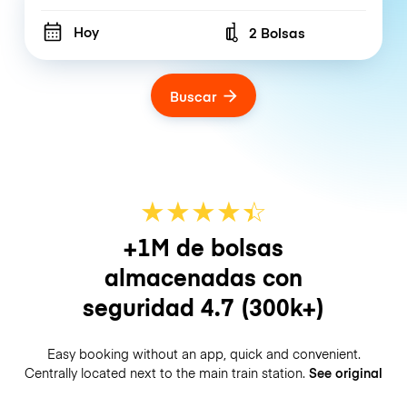
Hoy
2 Bolsas
Number of bags
Buscar
★
★
★
★
☆
★
+1M de bolsas
almacenadas con
seguridad
4.7
(300k+)
Easy booking without an app, quick and convenient.
Centrally located next to the main train station.
See original