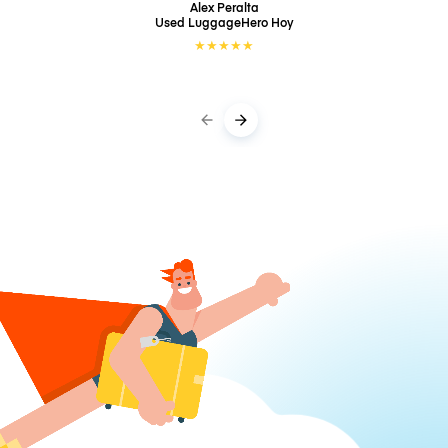
Alex Peralta
Used LuggageHero
Hoy
★
★
★
★
★