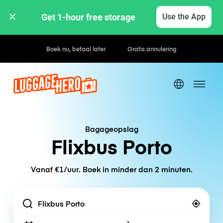
Get 1-hour free storage 
Use the App
Uur- / dagtarieven
Bagageopslag
Flixbus Porto
Vanaf €1/uur. Boek in minder dan 2 minuten.
Location