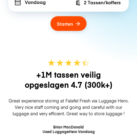
Vandaag
2 Tassen/koffers
Number of bags
Starten
★
★
★
★
☆
★
+1M tassen veilig
opgeslagen
4.7
(300k+)
Great experience storing at Falafel Fresh via Luggage Hero.
Very nice staff coming and going and careful with our
luggage and very efficient. Great way to store luggage !
Brian MacDonald
Used LuggageHero
Vandaag