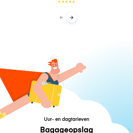
★
★
★
★
★
Uur- en dagtarieven
Bagageopslag