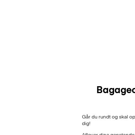
Bagageop
Går du rundt og skal op
dig!
Aflever dine genstande