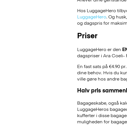
Hos LuggageHero tilbyde
LuggageHero
. Og husk
og dagspris for maksimal
Priser
LuggageHero er den
E
dagspriser i Ara Coeli-
En fast sats på €4.90 pr
dine behov. Hvis du kun
ville gøre hos andre b
Halv pris sammenl
Bagageskabe, også kald
LuggageHeros bagageopb
kufferter i disse bagage
muligheden for bagage