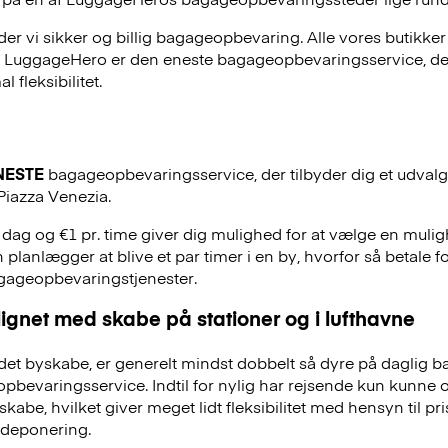
r vi sikker og billig bagageopbevaring. Alle vores butikker
, LuggageHero er den eneste bagageopbevaringsservice, der
 fleksibilitet.
NESTE
bagageopbevaringsservice, der tilbyder dig et udvalg a
 Piazza Venezia.
. dag og €1 pr. time giver dig mulighed for at vælge en mulig
 planlægger at blive et par timer i en by, hvorfor så betale f
agageopbevaringstjenester.
ignet med skabe på stationer og i lufthavne
et byskabe, er generelt mindst dobbelt så dyre på daglig 
evaringsservice. Indtil for nylig har rejsende kun kunne 
skabe, hvilket giver meget lidt fleksibilitet med hensyn til pr
deponering.