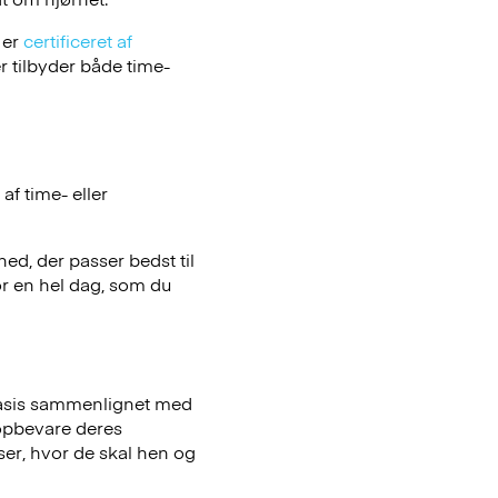
 er
certificeret af
 tilbyder både time-
f time- eller
hed, der passer bedst til
or en hel dag, som du
basis sammenlignet med
opbevare deres
iser, hvor de skal hen og