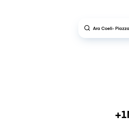
Location
+1