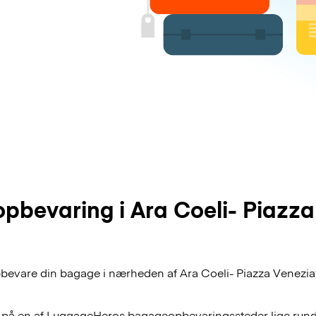
bevaring i Ara Coeli- Piazza
bevare din bagage i nærheden af Ara Coeli- Piazza Venezia? 
 på en af
LuggageHeros
bagageopbevaringssteder lige rund