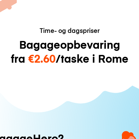
Time- og dagspriser
Bagageopbevaring
fra
€2.60
/taske i Rome
uggageHero?