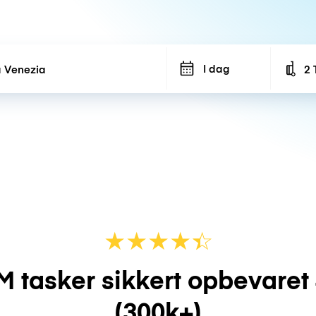
I dag
2 
Num
★
★
★
★
☆
★
M tasker sikkert opbevaret
(300k+)