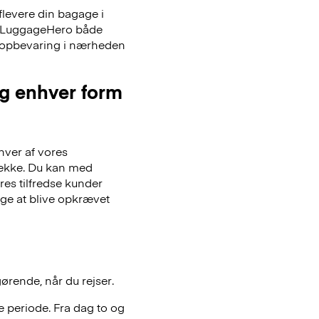
flevere din bagage i
er LuggageHero både
ageopbevaring i nærheden
og enhver form
hver af vores
gsække. Du kan med
es tilfredse kunder
lge at blive opkrævet
gørende, når du rejser.
 periode. Fra dag to og