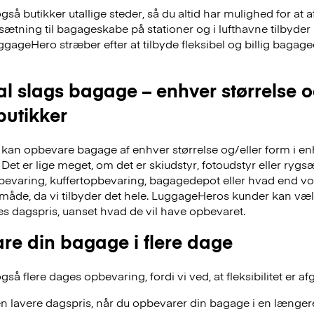
å butikker utallige steder, så du altid har mulighed for at a
dsætning til bagageskabe på stationer og i lufthavne tilbyd
ggageHero stræber efter at tilbyde fleksibel og billig bag
al slags bagage – enhver størrelse 
 butikker
an opbevare bagage af enhver størrelse og/eller form i en
Det er lige meget, om det er skiudstyr, fotoudstyr eller ry
evaring, kuffertopbevaring, bagagedepot eller hvad end vor
 måde, da vi tilbyder det hele. LuggageHeros kunder kan væ
res dagspris, uanset hvad de vil have opbevaret.
re din bagage i flere dage
å flere dages opbevaring, fordi vi ved, at fleksibilitet er af
n lavere dagspris, når du opbevarer din bagage i en længere