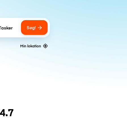
Søg!
Tasker
ber of bags
Min lokation
4.7