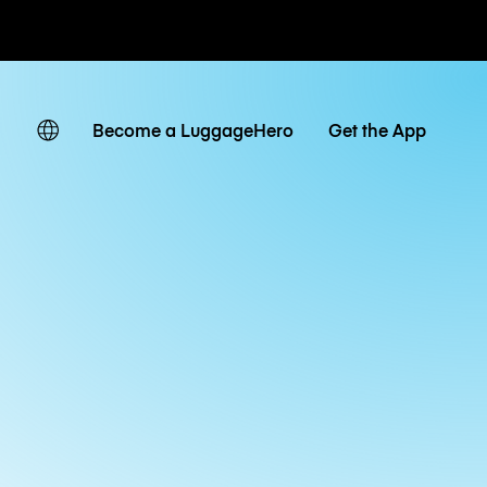
ates
Become a LuggageHero
Get the App