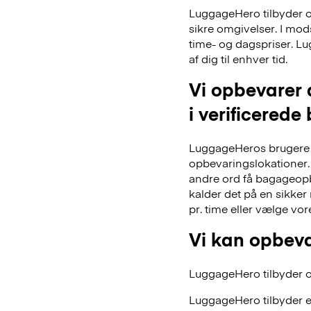
LuggageHero tilbyder ogs
sikre omgivelser. I mo
time- og dagspriser. Lu
af dig til enhver tid.
Vi opbevarer 
i verificerede
LuggageHeros brugere k
opbevaringslokationer. 
andre ord få bagageopb
kalder det på en sikker
pr. time eller vælge vo
Vi kan opbeva
LuggageHero tilbyder ogs
LuggageHero tilbyder e