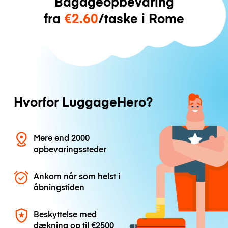
Bagageopbevaring
fra
€2.60
/taske i Rome
Hvorfor LuggageHero?
Mere end 2000
opbevaringssteder
Ankom når som helst i
åbningstiden
Beskyttelse med
dækning op til
€2500