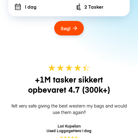
I dag
2 Tasker
Number of bags
Søg!
★
★
★
★
☆
★
+1M tasker sikkert
opbevaret
4.7
(300k+)
felt very safe giving the best western my bags and would
use them again!!
Lori Kupelian
Used LuggageHero
I dag
★
★
★
★
★