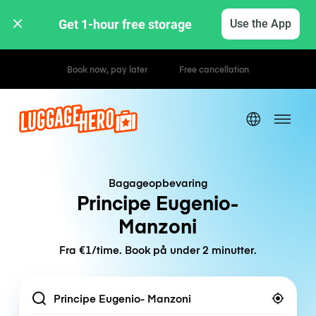
Get 1-hour free storage 
Use the App
Hourly / Daily Rates
Bagageopbevaring
Principe Eugenio-
Manzoni
Fra €1/time. Book på under 2 minutter.
Location