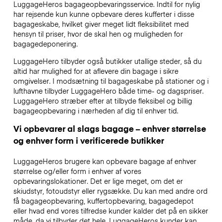
LuggageHeros bagageopbevaringsservice. Indtil for nylig
har rejsende kun kunne opbevare deres kufferter i disse
bagageskabe, hvilket giver meget lidt fleksibilitet med
hensyn til priser, hvor de skal hen og muligheden for
bagagedeponering.
LuggageHero tilbyder også butikker utallige steder, så du
altid har mulighed for at aflevere din bagage i sikre
omgivelser. I modsætning til bagageskabe på stationer og i
lufthavne tilbyder LuggageHero både time- og dagspriser.
LuggageHero stræber efter at tilbyde fleksibel og billig
bagageopbevaring i nærheden af dig til enhver tid.
Vi opbevarer al slags bagage – enhver størrelse
og enhver form i verificerede butikker
LuggageHeros brugere kan opbevare bagage af enhver
størrelse og/eller form i enhver af vores
opbevaringslokationer. Det er lige meget, om det er
skiudstyr, fotoudstyr eller rygsække. Du kan med andre ord
få bagageopbevaring, kuffertopbevaring, bagagedepot
eller hvad end vores tilfredse kunder kalder det på en sikker
måde, da vi tilbyder det hele. LuggageHeros kunder kan