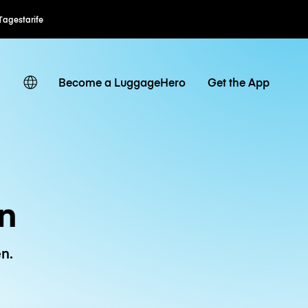
Tagestarife
Become a LuggageHero
Get the App
on
n.