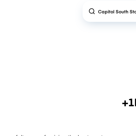
Location
+1