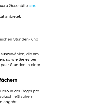
nsere Geschäfte
sind
ät anbietet.
ischen Stunden- und
n auszuwählen, die am
n, so wie Sie es bei
aar Stunden in einer
ßfächern
ero in der Regel pro
päckschließfächern
on angeht.