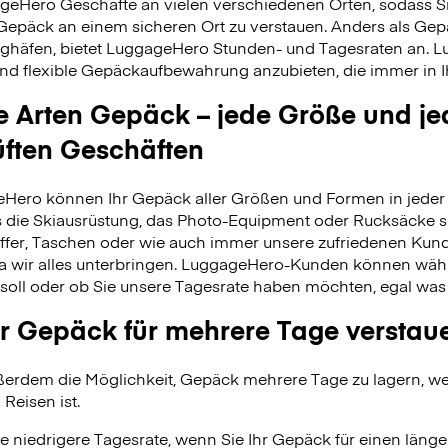
geHero Geschäfte an vielen verschiedenen Orten, sodass S
 Gepäck an einem sicheren Ort zu verstauen. Anders als Ge
ghäfen, bietet LuggageHero Stunden- und Tagesraten an. L
nd flexible Gepäckaufbewahrung anzubieten, die immer in Ih
le Arten Gepäck – jede Größe und je
üften Geschäften
Hero können Ihr Gepäck aller Größen und Formen in jeder 
 es die Skiausrüstung, das Photo-Equipment oder Rucksäcke s
fer, Taschen oder wie auch immer unsere zufriedenen Kund
da wir alles unterbringen. LuggageHero-Kunden können wäh
soll oder ob Sie unsere Tagesrate haben möchten, egal was
r Gepäck für mehrere Tage verstau
erdem die Möglichkeit, Gepäck mehrere Tage zu lagern, wei
 Reisen ist.
e niedrigere Tagesrate, wenn Sie Ihr Gepäck für einen länge