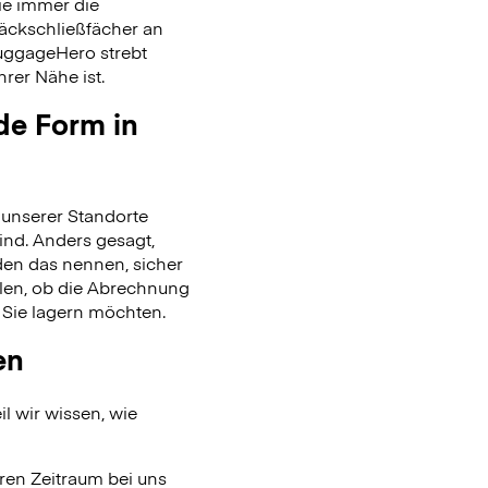
ie immer die
päckschließfächer an
uggageHero strebt
rer Nähe ist.
de Form in
unserer Standorte
ind. Anders gesagt,
en das nennen, sicher
len, ob die Abrechnung
 Sie lagern möchten.
en
l wir wissen, wie
ren Zeitraum bei uns