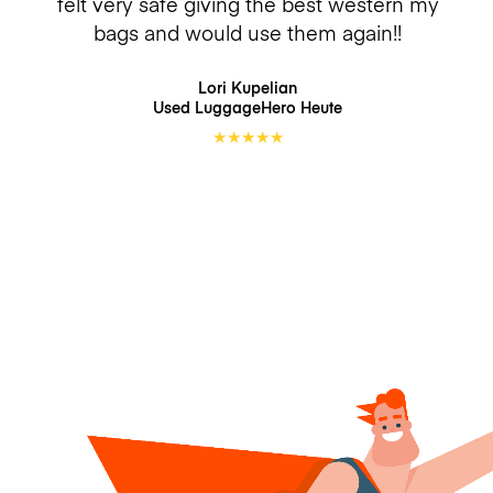
felt very safe giving the best western my
bags and would use them again!!
Lori Kupelian
Used LuggageHero
Heute
★
★
★
★
★