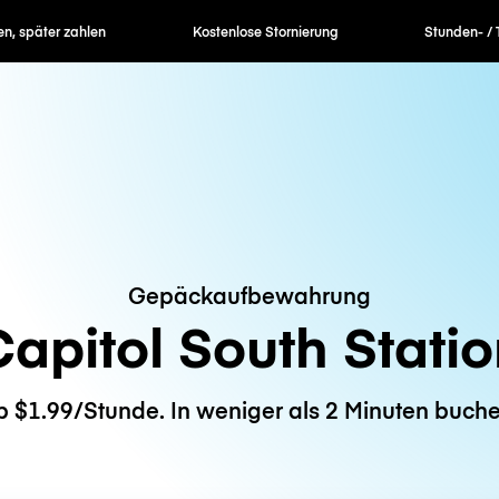
en, später zahlen
Kostenlose Stornierung
Stunden- / 
Gepäckaufbewahrung
apitol South Stati
b $1.99/Stunde. In weniger als 2 Minuten buche