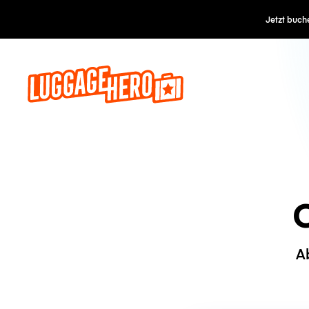
Jetzt buch
C
A