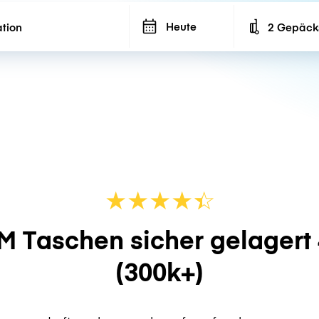
Heute
2 Gepäck
Number of ba
★
★
★
★
☆
★
M Taschen sicher gelagert
(300k+)