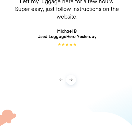
Left my luggage here for a few hours.
Super easy, just follow instructions on the
website.
Michael B
Used LuggageHero
Yesterday
★
★
★
★
★