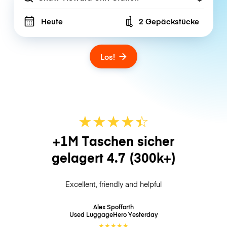
Heute
2 Gepäckstücke
Number of bags
Los!
★
★
★
★
☆
★
+1M Taschen sicher
gelagert
4.7
(300k+)
Excellent, friendly and helpful
Alex Spofforth
Used LuggageHero
Yesterday
★
★
★
★
★