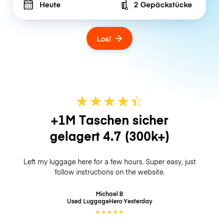
Heute
2 Gepäckstücke
Number of bags
Los!
★
★
★
★
☆
★
+1M Taschen sicher
gelagert
4.7
(300k+)
Left my luggage here for a few hours. Super easy, just
follow instructions on the website.
Michael B
Used LuggageHero
Yesterday
★
★
★
★
★