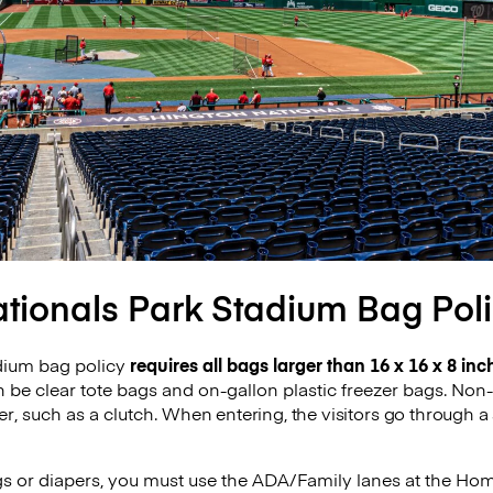
tionals Park Stadium Bag Pol
dium bag policy
requires all bags larger than 16 x 16 x 8 inch
n be clear tote bags and on-gallon plastic freezer bags. Non
er, such as a clutch.
When entering, the visitors go through a
gs or diapers, you must use the ADA/Family lanes at the Ho