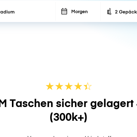
Morgen
2 Gepäck
Number of ba
★
★
★
★
☆
★
M Taschen sicher gelagert
(300k+)