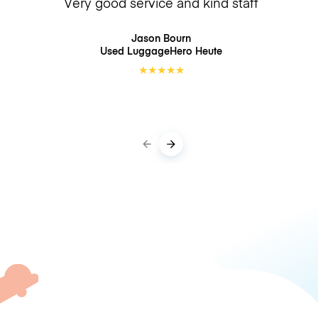
Very good service and kind staff
Jason Bourn
Used LuggageHero
Heute
★
★
★
★
★