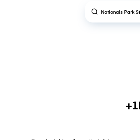
Location
+1