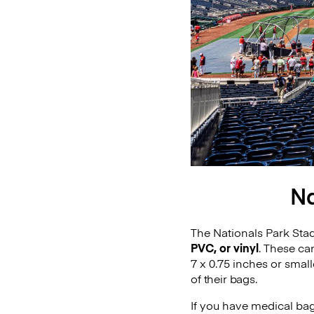
Na
The Nationals Park Sta
PVC, or vinyl
. These ca
7 x 0.75 inches or small
of their bags.
If you have medical ba