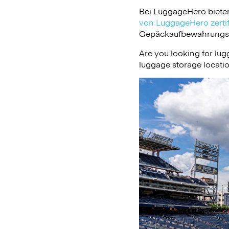
Bei LuggageHero biete
von LuggageHero zertifi
Gepäckaufbewahrungsdie
Are you looking for lug
luggage storage locati