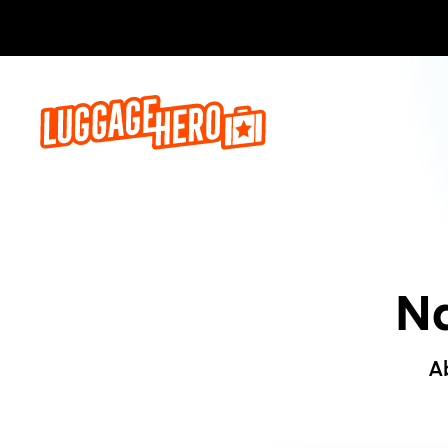
Jetzt buch
Na
A