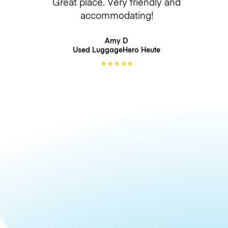
Great place. Very friendly and
accommodating!
Amy D
Used LuggageHero
Heute
★
★
★
★
★