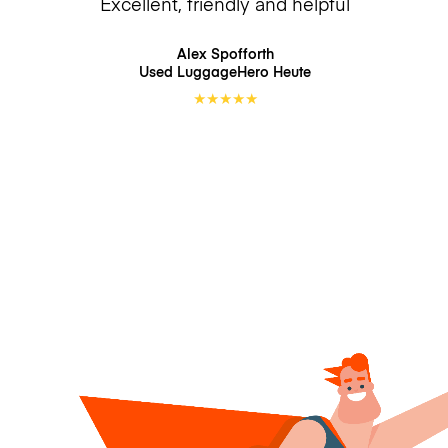
Excellent, friendly and helpful
Alex Spofforth
Used LuggageHero
Heute
★
★
★
★
★