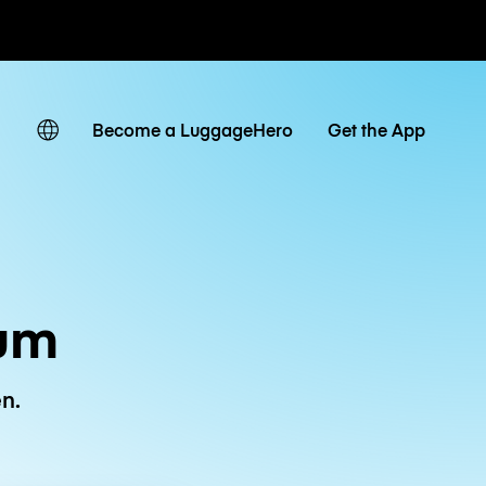
Tagestarife
Become a LuggageHero
Get the App
ium
n.