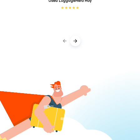
Used LuggageHero
Hoy
★
★
★
★
★