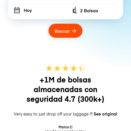
Hoy
2 Bolsas
Number of bags
Buscar
★
★
★
★
☆
★
+1M de bolsas
almacenadas con
seguridad
4.7
(300k+)
Very easy to just drop off your luggage !!!
See original
Marco C