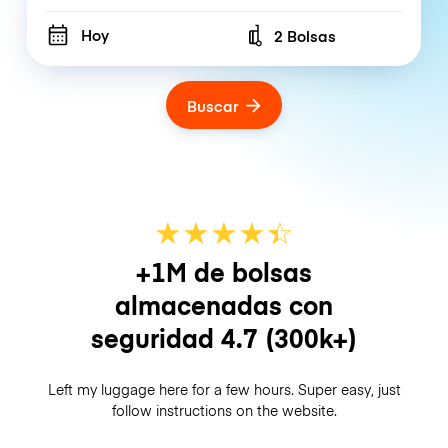
Hoy
2 Bolsas
Number of bags
Buscar
★
★
★
★
☆
★
+1M de bolsas
almacenadas con
seguridad
4.7
(300k+)
Left my luggage here for a few hours. Super easy, just
follow instructions on the website.