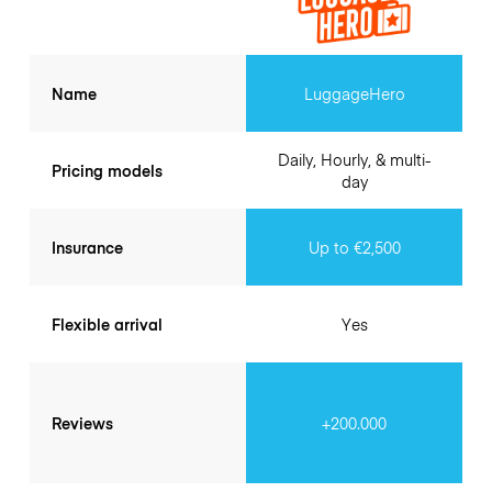
Name
LuggageHero
Daily, Hourly, & multi-
Pricing models
day
Insurance
Up to €2,500
Flexible arrival
Yes
Reviews
+200.000