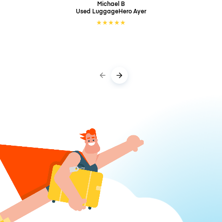
Michael B
Used LuggageHero
Ayer
★
★
★
★
★