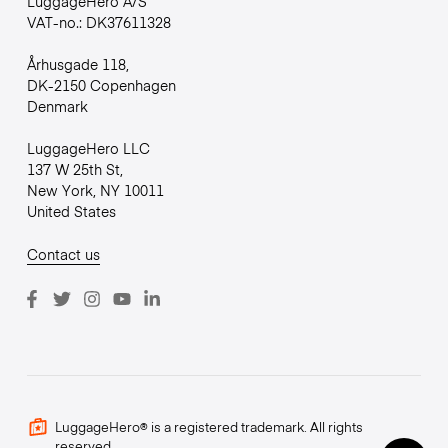
LuggageHero A/S
VAT-no.: DK37611328
Århusgade 118,
DK-2150 Copenhagen
Denmark
LuggageHero LLC
137 W 25th St,
New York, NY 10011
United States
Contact us
LuggageHero® is a registered trademark. All rights
reserved.