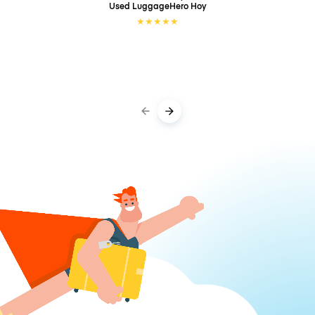
Used LuggageHero
Hoy
★
★
★
★
★