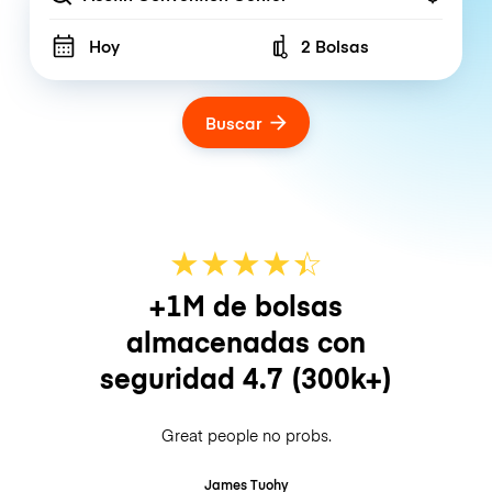
Hoy
2 Bolsas
Number of bags
Buscar
★
★
★
★
☆
★
+1M de bolsas
almacenadas con
seguridad
4.7
(300k+)
Great people no probs.
James Tuohy