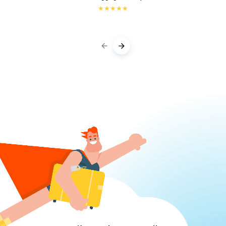
★
★
★
★
★