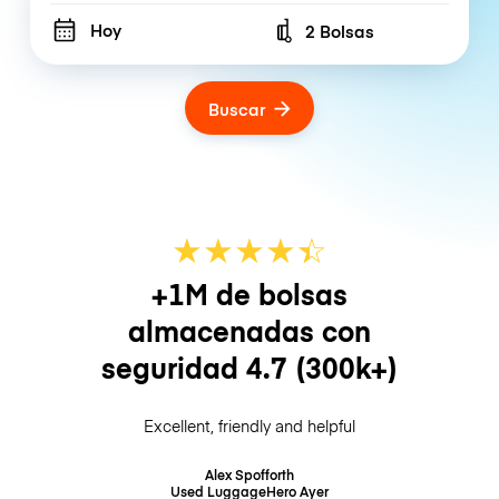
Hoy
2 Bolsas
Number of bags
Buscar
★
★
★
★
☆
★
+1M de bolsas
almacenadas con
seguridad
4.7
(300k+)
Excellent, friendly and helpful
Alex Spofforth
Used LuggageHero
Ayer